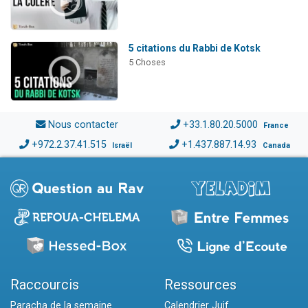
5 citations du Rabbi de Kotsk
5 Choses
Nous contacter
+33.1.80.20.5000
France
+972.2.37.41.515
+1.437.887.14.93
Israël
Canada
Raccourcis
Ressources
Paracha de la semaine
Calendrier Juif