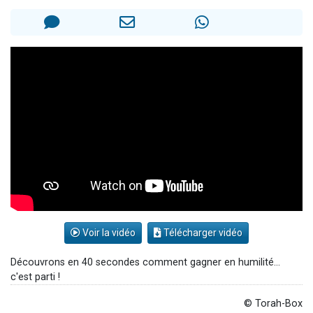
13 personnes viennent de demander une bénédiction
30 personnes viennent de faire un don pour Sauvez la jambe de Yohan
Il reste 49 places pour étudier en groupe sur Zoom
12 nouvelles musiques dans Torah-Box Music
29 personnes viennent de demander une bénédiction
Voir la vidéo
Télécharger vidéo
Découvrons en 40 secondes comment gagner en humilité...
c'est parti !
© Torah-Box