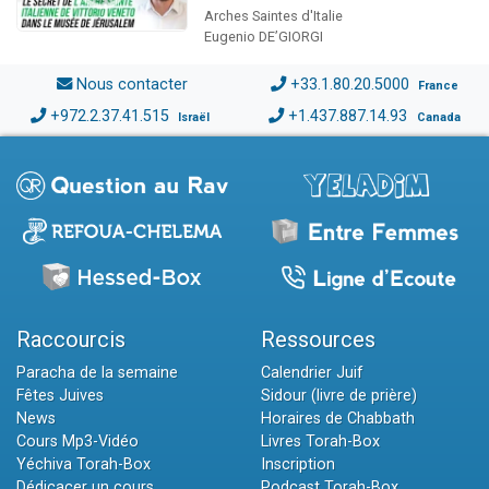
Arches Saintes d'Italie
Eugenio DE’GIORGI
Nous contacter
+33.1.80.20.5000
France
+972.2.37.41.515
+1.437.887.14.93
Israël
Canada
Raccourcis
Ressources
Paracha de la semaine
Calendrier Juif
Fêtes Juives
Sidour (livre de prière)
News
Horaires de Chabbath
Cours Mp3-Vidéo
Livres Torah-Box
Yéchiva Torah-Box
Inscription
Dédicacer un cours
Podcast Torah-Box