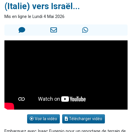
(Italie) vers Israël...
Il reste 49 places pour étudier en groupe sur Zoom
12 nouvelles musiques dans Torah-Box Music
Mis en ligne le Lundi 4 Mai 2026
3 personnes viennent de nous rejoindre sur WhatsApp
2 personnes viennent de nous rejoindre sur WhatsApp
2 personnes viennent de nous rejoindre sur WhatsApp
Voir la vidéo
Télécharger vidéo
Embarquez avec Isaac Eugenio pour un reportage de terrain de