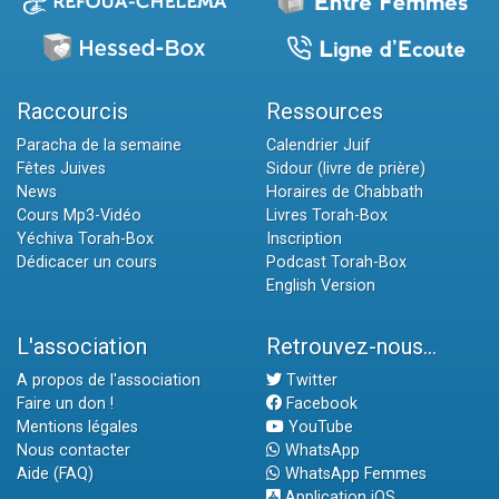
Raccourcis
Ressources
Paracha de la semaine
Calendrier Juif
Fêtes Juives
Sidour (livre de prière)
News
Horaires de Chabbath
Cours Mp3-Vidéo
Livres Torah-Box
Yéchiva Torah-Box
Inscription
Dédicacer un cours
Podcast Torah-Box
English Version
L'association
Retrouvez-nous...
A propos de l'association
Twitter
Faire un don !
Facebook
Mentions légales
YouTube
Nous contacter
WhatsApp
Aide (FAQ)
WhatsApp Femmes
Application iOS