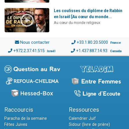
Les coulisses du diplôme de Rabbin
en Israël [Au cœur du monde...
Au cœur du monde religieux
Nous contacter
+33.1.80.20.5000
France
+972.2.37.41.515
+1.437.887.14.93
Israël
Canada
Raccourcis
Ressources
Paracha de la semaine
Calendrier Juif
Fêtes Juives
Sidour (livre de prière)