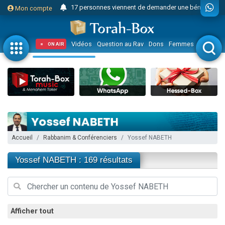
17 personnes viennent de demander une bénédiction
Mon compte
Il reste 49 places pour étudier en groupe sur Zoom
23 personnes viennent de faire un don pour Diane, 80 ans, dans un appartement insalubre
Vidéos
Question au Rav
Dons
Femmes
Enfants
ON AIR
Eva vient de donner son Maasser
4 personnes viennent de nous rejoindre sur WhatsApp
3 personnes viennent de nous rejoindre sur WhatsApp
Odaya vient de donner son Maasser
3 personnes viennent de faire un don pour 5 jours de vacances aux Orphelins
2 personnes viennent de nous rejoindre sur WhatsApp
Accueil
Rabbanim & Conférenciers
Yossef NABETH
13 personnes viennent de demander une bénédiction
Il reste 49 places pour étudier en groupe sur Zoom
Yossef NABETH : 169 résultats
30 personnes viennent de faire un don pour Sauvez la jambe de Yohan
12 nouvelles musiques dans Torah-Box Music
3 personnes viennent de nous rejoindre sur WhatsApp
Afficher tout
2 personnes viennent de nous rejoindre sur WhatsApp