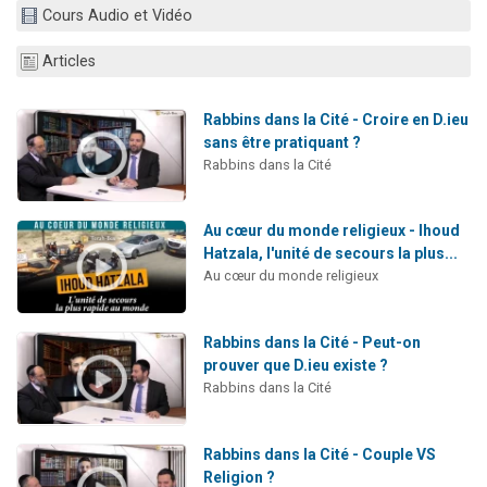
Cours Audio et Vidéo
3 personnes viennent de nous rejoindre sur WhatsApp
2 nouvelles musiques dans Torah-Box Music
Articles
8 personnes viennent de faire un don pour Tsédaka : pauvres d'Israel
Nouvelle émission radio : Visions de grandeur n°104 : Le Chabbath et le Birkat Hamazone à travers le temps
Rabbins dans la Cité - Croire en D.ieu
sans être pratiquant ?
4 personnes viennent de nous rejoindre sur WhatsApp
Rabbins dans la Cité
Au cœur du monde religieux - Ihoud
Hatzala, l'unité de secours la plus...
Au cœur du monde religieux
Rabbins dans la Cité - Peut-on
prouver que D.ieu existe ?
Rabbins dans la Cité
Rabbins dans la Cité - Couple VS
Religion ?