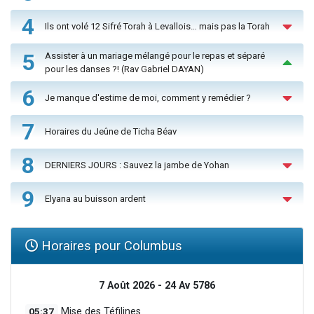
4
Ils ont volé 12 Sifré Torah à Levallois… mais pas la Torah
5
Assister à un mariage mélangé pour le repas et séparé
pour les danses ?! (Rav Gabriel DAYAN)
6
Je manque d'estime de moi, comment y remédier ?
7
Horaires du Jeûne de Ticha Béav
8
DERNIERS JOURS : Sauvez la jambe de Yohan
9
Elyana au buisson ardent
Horaires pour Columbus
7 Août 2026 - 24 Av 5786
05:37
Mise des Téfilines