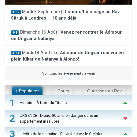
Mardi 8 Septembre |
Dinner d'hommage au Rav
J-32
Sitruk à Londres — 10 ans déjà
Dimanche 16 Août |
Venez rencontrer le Admour
J-9
de Ungvar à Natanya!
Mardi 18 Août |
Le Admour de Ungvar recevra en
J-11
plein Kikar de Natanya à Alonzo!
Voir tous les événements à venir
+ Populaires
Cours
Questions au Rav
1
Histoire - À bord du Titanic
2
URGENCE - Diane, 80 ans, en danger dans un
appartement insalubre
3
L'édito de la semaine - En visite chez le Steipler