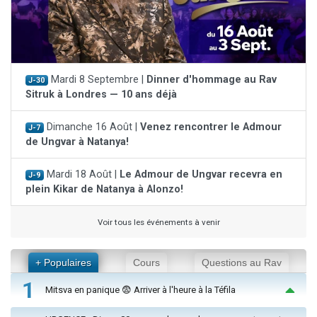
Mardi 8 Septembre |
Dinner d'hommage au Rav
J-30
Sitruk à Londres — 10 ans déjà
Dimanche 16 Août |
Venez rencontrer le Admour
J-7
de Ungvar à Natanya!
Mardi 18 Août |
Le Admour de Ungvar recevra en
J-9
plein Kikar de Natanya à Alonzo!
Voir tous les événements à venir
+ Populaires
Cours
Questions au Rav
1
Mitsva en panique 😨 Arriver à l'heure à la Téfila