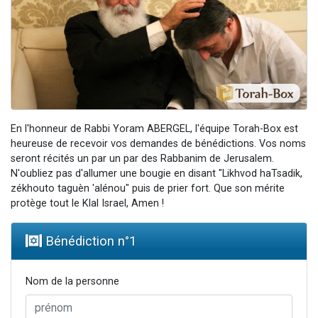
2 personnes viennent de nous rejoindre sur WhatsApp
13 personnes viennent de demander une bénédiction
Il reste 49 places pour étudier en groupe sur Zoom
12 nouvelles musiques dans Torah-Box Music
2 personnes viennent de nous rejoindre sur WhatsApp
En l'honneur de Rabbi Yoram ABERGEL, l'équipe Torah-Box est
heureuse de recevoir vos demandes de bénédictions. Vos noms
seront récités un par un par des Rabbanim de Jerusalem.
N'oubliez pas d'allumer une bougie en disant "Likhvod haTsadik,
zékhouto taguèn 'alénou" puis de prier fort. Que son mérite
protège tout le Klal Israel, Amen !
Bénédiction n°
1
Nom de la personne