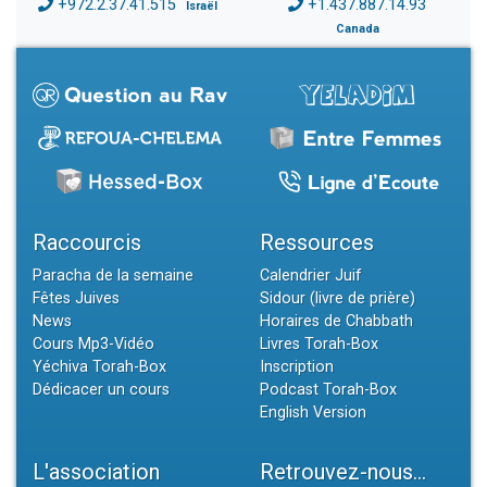
+972.2.37.41.515
+1.437.887.14.93
Israël
Canada
Raccourcis
Ressources
Paracha de la semaine
Calendrier Juif
Fêtes Juives
Sidour (livre de prière)
News
Horaires de Chabbath
Cours Mp3-Vidéo
Livres Torah-Box
Yéchiva Torah-Box
Inscription
Dédicacer un cours
Podcast Torah-Box
English Version
L'association
Retrouvez-nous...