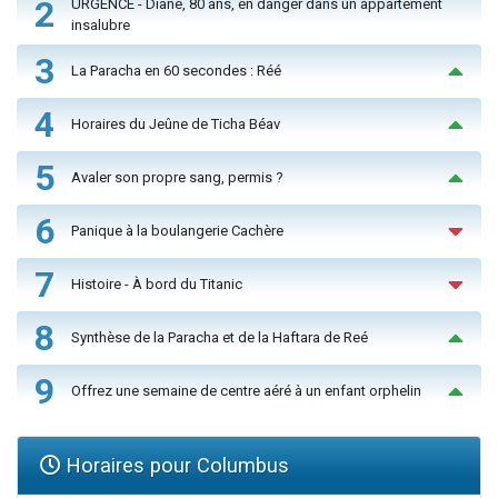
2
URGENCE - Diane, 80 ans, en danger dans un appartement
insalubre
3
La Paracha en 60 secondes : Réé
4
Horaires du Jeûne de Ticha Béav
5
Avaler son propre sang, permis ?
6
Panique à la boulangerie Cachère
7
Histoire - À bord du Titanic
8
Synthèse de la Paracha et de la Haftara de Reé
9
Offrez une semaine de centre aéré à un enfant orphelin
Horaires pour Columbus