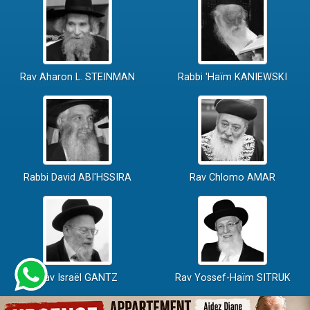
Rav Aharon L. STEINMAN
Rabbi 'Haïm KANIEWSKI
Rabbi David ABI'HSSIRA
Rav Chlomo AMAR
Rav Israël GANTZ
Rav Yossef-Haïm SITRUK