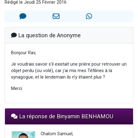
Rédigé le Jeudi 25 Février 2016
Nouvelle émission radio : Visions de grandeur n°104 : Le Chabbath et le Birkat Hamazone à travers le temps
61 personnes viennent de demander une bénédiction
Ariel vient de donner son Maasser
Il reste 49 places pour étudier en groupe sur Zoom
La question de Anonyme
Eva vient de donner son Maasser
Bonjour Rav,
Je voudrais savoir s'il existait une prière pour retrouver un
objet perdu (ou volé), car j'ai mis mes Téfilines à la
synagogue, et le lendemain ils n'y étaient plus ?
Merci.
La réponse de Binyamin BENHAMOU
Chalom Samuel,