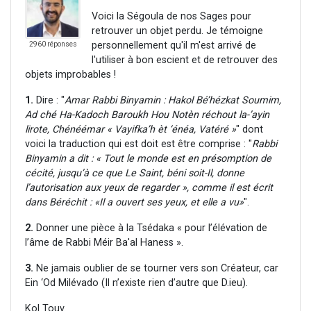
Voici la Ségoula de nos Sages pour
retrouver un objet perdu. Je témoigne
personnellement qu'il m'est arrivé de
2960 réponses
l'utiliser à bon escient et de retrouver des
objets improbables !
1.
Dire : "
Amar Rabbi Binyamin : Hakol Bé’hézkat Soumim,
Ad ché Ha-Kadoch Baroukh Hou Notèn réchout la-’ayin
lirote, Chénéémar « Vayifka’h èt ‘énéa, Vatéré »
" dont
voici la traduction qui est doit est être comprise : "
Rabbi
Binyamin a dit : « Tout le monde est en présomption de
cécité, jusqu’à ce que Le Saint, béni soit-Il, donne
l’autorisation aux yeux de regarder », comme il est écrit
dans Béréchit : «Il a ouvert ses yeux, et elle a vu»
".
2.
Donner une pièce à la Tsédaka « pour l’élévation de
l’âme de Rabbi Méir Ba'al Haness ».
3.
Ne jamais oublier de se tourner vers son Créateur, car
Ein ‘Od Milévado (Il n’existe rien d’autre que D.ieu).
Kol Touv.