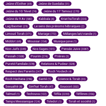
Jeûne d'Esther
Jeûne de Guedalia
(69)
(51)
Jeûne du 10 Tévet
Jeûne du 17 Tamouz
(74)
(270)
Jeûne du 9 Av
Kabbala
Kriat haTorah
(582)
(4)
(220)
Lag Baomer
Le sens des prénoms hébraïques
(29)
(2)
Limoud Torah
Mariage
Mélanges lait/viande
(371)
(772)
(1)
Middot
Moussar
Musique juive
(69)
(154)
(1)
Non-Juifs
Nos Sages
Pensée Juive
(249)
(131)
(3087)
Pessah
Pourim
Prières
(1508)
(274)
(3)
Pureté Familiale
Relations & Pudeur
(578)
(528)
Respect des Parents
Roch 'Hodech
(247)
(4)
Roch Hachana
Santé
Science & Torah
(296)
(1)
(33)
Sexualité
Sim'hat Torah
Souccot
(8)
(47)
(502)
Talmud
Techouva
Téfila
Téfilines
(1)
(122)
(2230)
(356)
Temps Messianique
Toledot
Torah et société
(124)
(1)
(1)