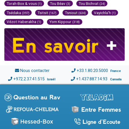
Torah-Box & vous
Tou Béav
Tou Bichvat
(1)
(3)
(24)
Tsédaka
Tsitsit
Tsniout
Vayichla'h
(397)
(167)
(634)
(1)
Vézot Haberakha
Yom Kippour
(1)
(318)
Nous contacter
+33.1.80.20.5000
France
+972.2.37.41.515
+1.437.887.14.93
Israël
Canada