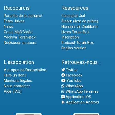
Raccourcis
Ressources
Paracha de la semaine
Calendrier Juif
Fêtes Juives
Sidour (livre de prière)
News
Horaires de Chabbath
Cours Mp3-Vidéo
Livres Torah-Box
Yéchiva Torah-Box
Inscription
Dédicacer un cours
Podcast Torah-Box
English Version
L'association
Retrouvez-nous...
A propos de l'association
Twitter
Faire un don !
Facebook
Mentions légales
YouTube
Nous contacter
WhatsApp
Aide (FAQ)
WhatsApp Femmes
Application iOS
Application Android