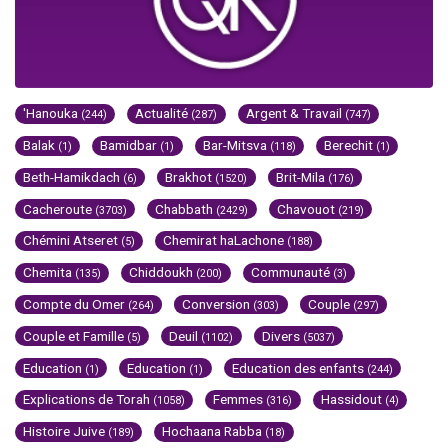
'Hanouka
Actualité
Argent & Travail
(244)
(287)
(747)
Balak
Bamidbar
Bar-Mitsva
Berechit
(1)
(1)
(118)
(1)
Beth-Hamikdach
Brakhot
Brit-Mila
(6)
(1520)
(176)
Cacheroute
Chabbath
Chavouot
(3703)
(2429)
(219)
Chémini Atseret
Chemirat haLachone
(5)
(188)
Chemita
Chiddoukh
Communauté
(135)
(200)
(3)
Compte du Omer
Conversion
Couple
(264)
(303)
(297)
Couple et Famille
Deuil
Divers
(5)
(1102)
(5037)
Education
Education
Education des enfants
(1)
(1)
(244)
Explications de Torah
Femmes
Hassidout
(1058)
(316)
(4)
Histoire Juive
Hochaana Rabba
(189)
(18)