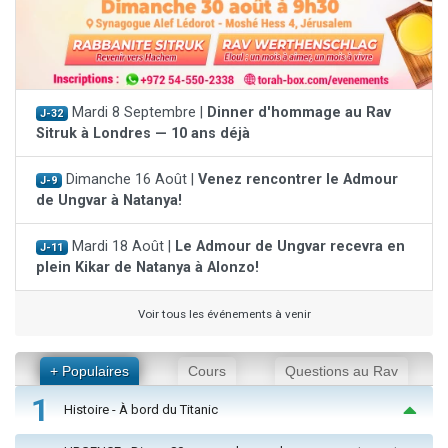
Mardi 8 Septembre |
Dinner d'hommage au Rav
J-32
Sitruk à Londres — 10 ans déjà
Dimanche 16 Août |
Venez rencontrer le Admour
J-9
de Ungvar à Natanya!
Mardi 18 Août |
Le Admour de Ungvar recevra en
J-11
plein Kikar de Natanya à Alonzo!
Voir tous les événements à venir
+ Populaires
Cours
Questions au Rav
1
Histoire - À bord du Titanic