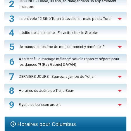
2
URGENCE - Diane, 80 ans, en danger dans un appartement
insalubre
3
Ils ont volé 12 Sifré Torah à Levallois… mais pas la Torah
4
L'édito de la semaine - En visite chez le Steipler
5
Je manque d'estime de moi, comment y remédier ?
6
Assister à un mariage mélangé pour le repas et séparé pour
les danses ?! (Rav Gabriel DAYAN)
7
DERNIERS JOURS : Sauvez la jambe de Yohan
8
Horaires du Jeûne de Ticha Béav
9
Elyana au buisson ardent
Horaires pour Columbus