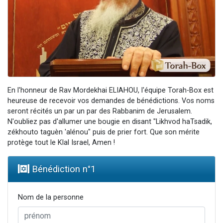
Nouvelle émission radio : Visions de grandeur n°104 : Le Chabbath et le Birkat Hamazone à travers le temps
61 personnes viennent de demander une bénédiction
Ariel vient de donner son Maasser
Il reste 49 places pour étudier en groupe sur Zoom
Eva vient de donner son Maasser
En l'honneur de Rav Mordekhai ELIAHOU, l'équipe Torah-Box est
heureuse de recevoir vos demandes de bénédictions. Vos noms
seront récités un par un par des Rabbanim de Jerusalem.
N'oubliez pas d'allumer une bougie en disant "Likhvod haTsadik,
zékhouto taguèn 'alénou" puis de prier fort. Que son mérite
protège tout le Klal Israel, Amen !
Bénédiction n°
1
Nom de la personne