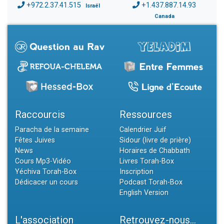
+972.2.37.41.515
+1.437.887.14.93
Israël
Canada
Raccourcis
Ressources
Paracha de la semaine
Calendrier Juif
Fêtes Juives
Sidour (livre de prière)
News
Horaires de Chabbath
Cours Mp3-Vidéo
Livres Torah-Box
Yéchiva Torah-Box
Inscription
Dédicacer un cours
Podcast Torah-Box
English Version
L'association
Retrouvez-nous...