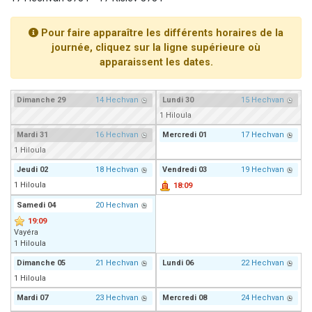
2 personnes viennent de nous rejoindre sur WhatsApp
Pour faire apparaître les différents horaires de la
13 personnes viennent de demander une bénédiction
journée, cliquez sur la ligne supérieure où
Il reste 49 places pour étudier en groupe sur Zoom
apparaissent les dates.
12 nouvelles musiques dans Torah-Box Music
2 personnes viennent de nous rejoindre sur WhatsApp
Dimanche
29
14 Hechvan
Lundi
30
15 Hechvan
1 Hiloula
Mardi
31
16 Hechvan
Mercredi
01
17 Hechvan
1 Hiloula
Jeudi
02
18 Hechvan
Vendredi
03
19 Hechvan
1 Hiloula
18:09
Samedi
04
20 Hechvan
19:09
Vayéra
1 Hiloula
Dimanche
05
21 Hechvan
Lundi
06
22 Hechvan
1 Hiloula
Mardi
07
23 Hechvan
Mercredi
08
24 Hechvan