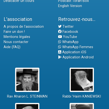
Dédicacer un cours
Podcast Torah-Box
English Version
L'association
Retrouvez-nous...
A propos de l'association
Twitter
Faire un don !
Facebook
Mentions légales
YouTube
Nous contacter
WhatsApp
Aide (FAQ)
WhatsApp Femmes
Application iOS
Application Android
Rav Aharon L. STEINMAN
Rabbi 'Haïm KANIEWSKI