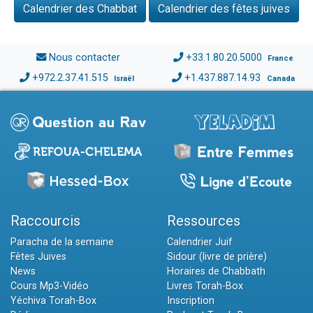
Calendrier des Chabbat
Calendrier des fêtes juives
Nous contacter
+33.1.80.20.5000
France
+972.2.37.41.515
+1.437.887.14.93
Israël
Canada
Raccourcis
Ressources
Paracha de la semaine
Calendrier Juif
Fêtes Juives
Sidour (livre de prière)
News
Horaires de Chabbath
Cours Mp3-Vidéo
Livres Torah-Box
Yéchiva Torah-Box
Inscription