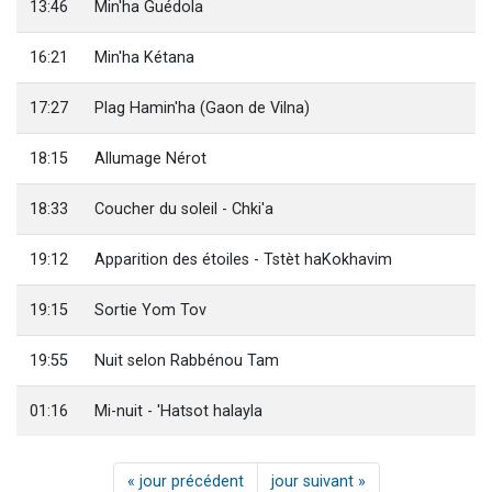
13:46
Min'ha Guédola
16:21
Min'ha Kétana
17:27
Plag Hamin'ha (Gaon de Vilna)
18:15
Allumage Nérot
18:33
Coucher du soleil - Chki'a
19:12
Apparition des étoiles - Tstèt haKokhavim
19:15
Sortie Yom Tov
19:55
Nuit selon Rabbénou Tam
01:16
Mi-nuit - 'Hatsot halayla
« jour précédent
jour suivant »