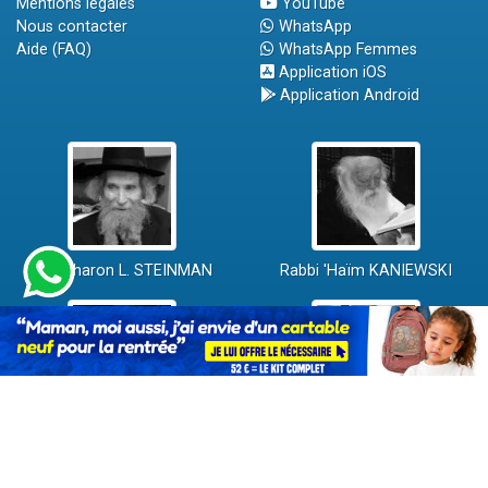
Mentions légales
YouTube
Nous contacter
WhatsApp
Aide (FAQ)
WhatsApp Femmes
Application iOS
Application Android
Rav Aharon L. STEINMAN
Rabbi 'Haïm KANIEWSKI
Rabbi David ABI'HSSIRA
Rav Chlomo AMAR