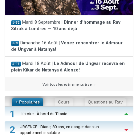
Mardi 8 Septembre |
Dinner d'hommage au Rav
J-32
Sitruk à Londres — 10 ans déjà
Dimanche 16 Août |
Venez rencontrer le Admour
J-9
de Ungvar à Natanya!
Mardi 18 Août |
Le Admour de Ungvar recevra en
J-11
plein Kikar de Natanya à Alonzo!
Voir tous les événements à venir
+ Populaires
Cours
Questions au Rav
1
Histoire - À bord du Titanic
2
URGENCE - Diane, 80 ans, en danger dans un
appartement insalubre