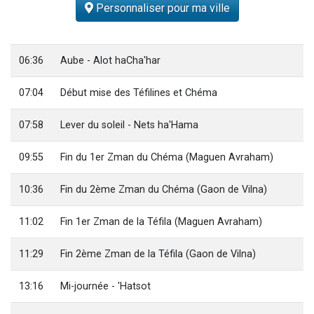
Personnaliser pour ma ville
Il reste 49 places pour étudier en groupe sur Zoom
3 personnes viennent de nous rejoindre sur WhatsApp
2 personnes viennent de nous rejoindre sur WhatsApp
06:36
Aube - Alot haCha'har
2 nouvelles musiques dans Torah-Box Music
07:04
Début mise des Téfilines et Chéma
6 personnes viennent de nous rejoindre sur WhatsApp
07:58
Lever du soleil - Nets ha'Hama
09:55
Fin du 1er Zman du Chéma (Maguen Avraham)
10:36
Fin du 2ème Zman du Chéma (Gaon de Vilna)
11:02
Fin 1er Zman de la Téfila (Maguen Avraham)
11:29
Fin 2ème Zman de la Téfila (Gaon de Vilna)
13:16
Mi-journée - 'Hatsot