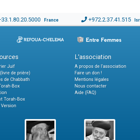
+33.1.80.20.5000
+972.2.37.41.515
France
Is
ources
L'association
ier Juif
A propos de l'association
(livre de prière)
Faire un don !
es de Chabbath
Mentions légales
 Torah-Box
Nous contacter
tion
Aide (FAQ)
t Torah-Box
 Version