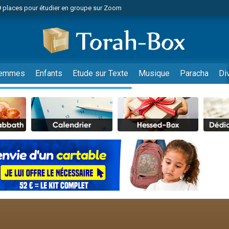
49 places pour étudier en groupe sur Zoom
nes viennent de faire un don pour Diane, 80 ans, dans un appartement insalu
viennent de nous rejoindre sur WhatsApp
viennent de nous rejoindre sur WhatsApp
es viennent de faire un don pour Reloger Rivka, 6 enfants, victime de violences
emmes
Enfants
Etude sur Texte
Musique
Paracha
Di
es viennent de faire un don pour 1 Journée de Vacances Pour les Enfants
 viennent de demander une bénédiction
viennent de nous rejoindre sur WhatsApp
49 places pour étudier en groupe sur Zoom
 donner son Maasser
viennent de nous rejoindre sur WhatsApp
viennent de nous rejoindre sur WhatsApp
de donner son Maasser
es viennent de faire un don pour 5 jours de vacances aux Orphelins
viennent de nous rejoindre sur WhatsApp