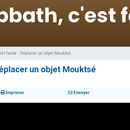
 viennent de demander une bénédiction
nnes viennent de faire un don pour Sauvez la jambe de Yohan
49 places pour étudier en groupe sur Zoom
lles musiques dans Torah-Box Music
 viennent de demander une bénédiction
est facile - Déplacer un objet Mouktsé
Déplacer un objet Mouktsé
Imprimer
Envoyer