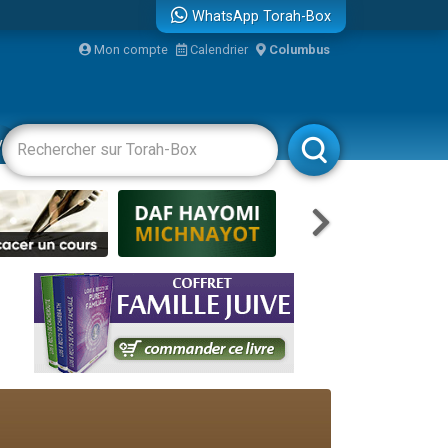
WhatsApp Torah-Box
bre
Mon compte
Calendrier
Columbus
...
vertissements
Livres
Rabbanim