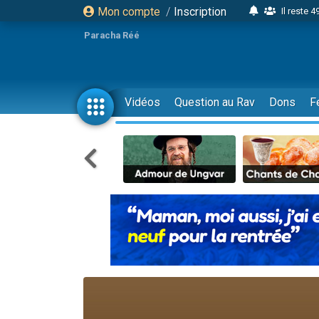
Mon compte
/
Inscription
Il reste 
16 person
Paracha Réé
2 personnes 
6 personnes 
4 personn
Vidéos
Question au Rav
Dons
F
2 personn
17 personnes
4 personnes 
Il reste 
Eva vient de
4 personnes 
3 personnes 
Odaya vient 
3 personn
2 personnes 