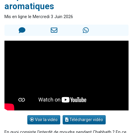
aromatiques
3 personnes viennent de nous rejoindre sur WhatsApp
3 personnes viennent de faire un don pour 5 jours de vacances aux Orphelins
Mis en ligne le Mercredi 3 Juin 2026
Odaya vient de donner son Maasser
13 personnes viennent de demander une bénédiction
3 personnes viennent de nous rejoindre sur WhatsApp
Voir la vidéo
Télécharger vidéo
En quoi consiste l'interdit de moudre pendant Chabbath ? En ce