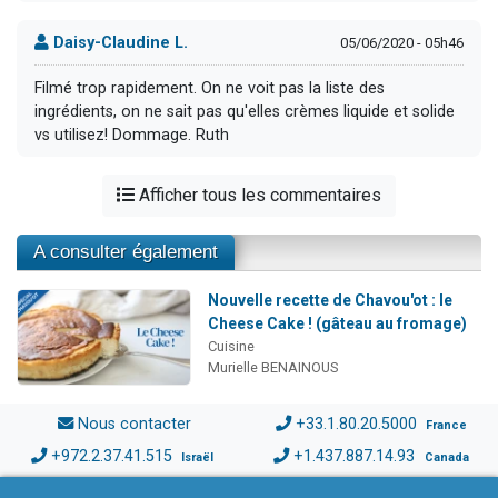
Daisy-Claudine L.
05/06/2020 - 05h46
Filmé trop rapidement. On ne voit pas la liste des
ingrédients, on ne sait pas qu'elles crèmes liquide et solide
vs utilisez! Dommage. Ruth
Afficher tous les commentaires
A consulter également
Nouvelle recette de Chavou'ot : le
Cheese Cake ! (gâteau au fromage)
Cuisine
Murielle BENAINOUS
Nous contacter
+33.1.80.20.5000
France
+972.2.37.41.515
+1.437.887.14.93
Israël
Canada