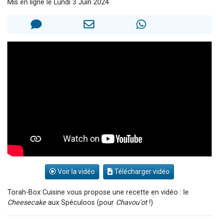
Mis en ligne le Lundi 3 Juin 2024
13 personnes viennent de demander une bénédiction
30 personnes viennent de faire un don pour Sauvez la jambe de Yohan
Il reste 49 places pour étudier en groupe sur Zoom
12 nouvelles musiques dans Torah-Box Music
29 personnes viennent de demander une bénédiction
Voir la vidéo
Télécharger vidéo
Torah-Box Cuisine vous propose une recette en vidéo : le
Cheesecake
aux Spéculoos (pour
Chavou'ot
!)