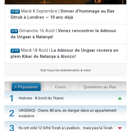
Mardi 8 Septembre |
Dinner d'hommage au Rav
J-32
Sitruk à Londres — 10 ans déjà
Dimanche 16 Août |
Venez rencontrer le Admour
J-9
de Ungvar à Natanya!
Mardi 18 Août |
Le Admour de Ungvar recevra en
J-11
plein Kikar de Natanya à Alonzo!
Voir tous les événements à venir
+ Populaires
Cours
Questions au Rav
1
Histoire - À bord du Titanic
2
URGENCE - Diane, 80 ans, en danger dans un appartement
insalubre
3
Ils ont volé 12 Sifré Torah à Levallois… mais pas la Torah