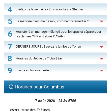
4
L'édito de la semaine - En visite chez le Steipler
5
Je manque d'estime de moi, comment y remédier ?
6
Assister à un mariage mélangé pour le repas et séparé pour
les danses ?! (Rav Gabriel DAYAN)
7
DERNIERS JOURS : Sauvez la jambe de Yohan
8
Horaires du Jeûne de Ticha Béav
9
Elyana au buisson ardent
Horaires pour Columbus
7 Août 2026 - 24 Av 5786
05:37
Mise des Téfilines