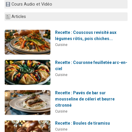
Cours Audio et Vidéo
Nouvelle émission radio : Visions de grandeur n°104 : Le Chabbath et le Birkat Hamazone à travers le temps
61 personnes viennent de demander une bénédiction
Articles
Ariel vient de donner son Maasser
Il reste 49 places pour étudier en groupe sur Zoom
Recette : Couscous revisité aux
légumes rôtis, pois chiches...
Eva vient de donner son Maasser
Cuisine
Recette : Couronne feuilletée arc-en-
ciel
Cuisine
Recette : Pavés de bar sur
mousseline de céleri et beurre
citronné
Cuisine
Recette : Boules de tiramisu
Cuisine