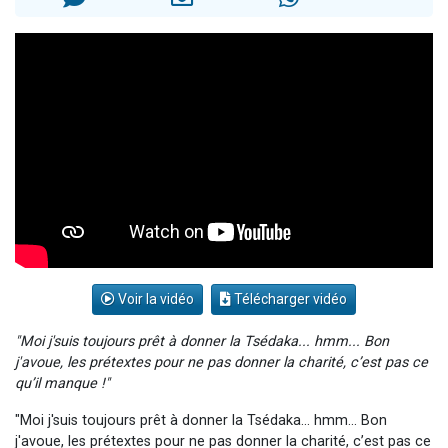
29 personnes viennent de demander une bénédiction
Il reste 49 places pour étudier en groupe sur Zoom
16 personnes viennent de faire un don pour Diane, 80 ans, dans un appartement insalubre
2 personnes viennent de nous rejoindre sur WhatsApp
6 personnes viennent de nous rejoindre sur WhatsApp
Voir la vidéo
Télécharger vidéo
"Moi j'suis toujours prêt à donner la Tsédaka... hmm... Bon
j'avoue, les prétextes pour ne pas donner la charité, c’est pas ce
qu’il manque !"
"Moi j'suis toujours prêt à donner la Tsédaka... hmm... Bon
j'avoue, les prétextes pour ne pas donner la charité, c’est pas ce