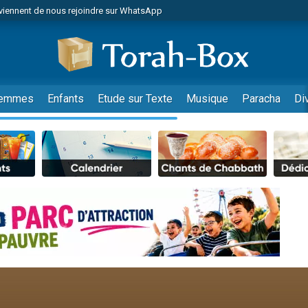
viennent de nous rejoindre sur WhatsApp
es viennent de faire un don pour Reloger Rivka, 6 enfants, victime de violences
es viennent de faire un don pour 1 Journée de Vacances Pour les Enfants
 viennent de demander une bénédiction
viennent de nous rejoindre sur WhatsApp
emmes
Enfants
Etude sur Texte
Musique
Paracha
Di
49 places pour étudier en groupe sur Zoom
nes viennent de faire un don pour Diane, 80 ans, dans un appartement insalu
 donner son Maasser
viennent de nous rejoindre sur WhatsApp
viennent de nous rejoindre sur WhatsApp
es viennent de faire un don pour 5 jours de vacances aux Orphelins
de donner son Maasser
 viennent de demander une bénédiction
viennent de nous rejoindre sur WhatsApp
nnes viennent de faire un don pour Sauvez la jambe de Yohan