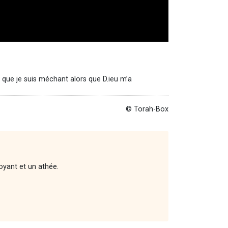
 que je suis méchant alors que D.ieu m’a
© Torah-Box
royant et un athée.