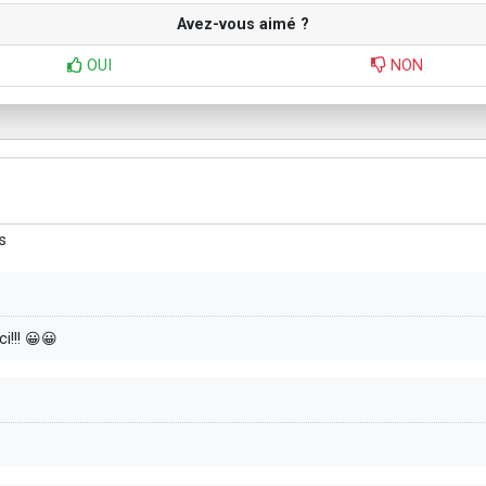
Avez-vous aimé ?
OUI
NON
s
i!!! 😀😀