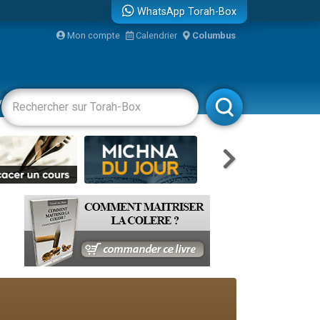
WhatsApp Torah-Box
...
Mon compte
Calendrier
Columbus
vertissements
Livres
Rabbanim
bre