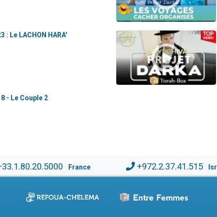
23 : Le LACHON HARA'
8 - Le Couple 2
+33.1.80.20.5000
+972.2.37.41.515
France
Is