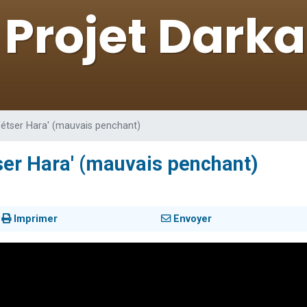
49 places pour étudier en groupe sur Zoom
lles musiques dans Torah-Box Music
viennent de nous rejoindre sur WhatsApp
viennent de nous rejoindre sur WhatsApp
viennent de nous rejoindre sur WhatsApp
 Yétser Hara' (mauvais penchant)
tser Hara' (mauvais penchant)
Imprimer
Envoyer