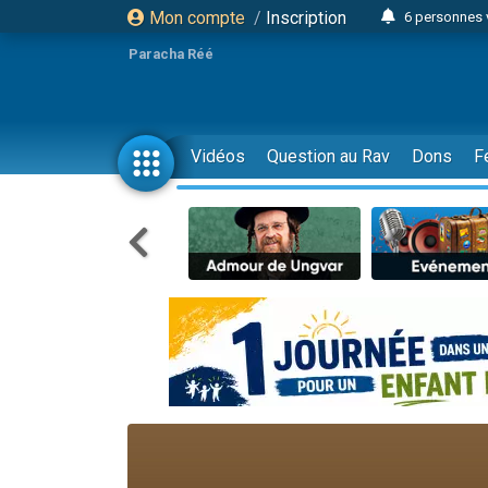
Mon compte
/
Inscription
6 personnes 
4 personn
Paracha Réé
2 personn
17 personnes
4 personnes 
Vidéos
Question au Rav
Dons
F
Il reste 
23 person
Eva vient de
4 personnes 
3 personnes 
3 personn
Odaya vient 
13 personnes
2 personnes 
30 perso