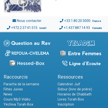
Nous contacter
+33.1.80.20.5000
France
+972.2.37.41.515
+1.437.887.14.93
Israël
Canada
Raccourcis
Ressources
Paracha de la semaine
Calendrier Juif
Fêtes Juives
Sidour (livre de prière)
News
Horaires de Chabbath
Cours Mp3-Vidéo
Livres Torah-Box
Yéchiva Torah-Box
Inscription