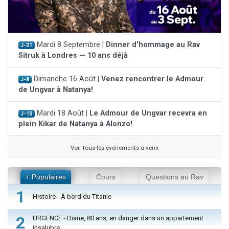
Mardi 8 Septembre |
Dinner d'hommage au Rav
J-31
Sitruk à Londres — 10 ans déjà
Dimanche 16 Août |
Venez rencontrer le Admour
J-8
de Ungvar à Natanya!
Mardi 18 Août |
Le Admour de Ungvar recevra en
J-10
plein Kikar de Natanya à Alonzo!
Voir tous les événements à venir
+ Populaires
Cours
Questions au Rav
1
Histoire - À bord du Titanic
2
URGENCE - Diane, 80 ans, en danger dans un appartement
insalubre