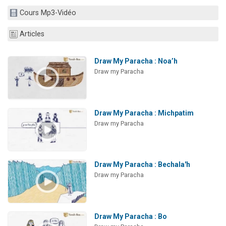
13 personnes viennent de demander une bénédiction
Cours Mp3-Vidéo
30 personnes viennent de faire un don pour Sauvez la jambe de Yohan
Articles
Il reste 49 places pour étudier en groupe sur Zoom
12 nouvelles musiques dans Torah-Box Music
Draw My Paracha : Noa’h
29 personnes viennent de demander une bénédiction
Draw my Paracha
Draw My Paracha : Michpatim
Draw my Paracha
Draw My Paracha : Bechala'h
Draw my Paracha
Draw My Paracha : Bo