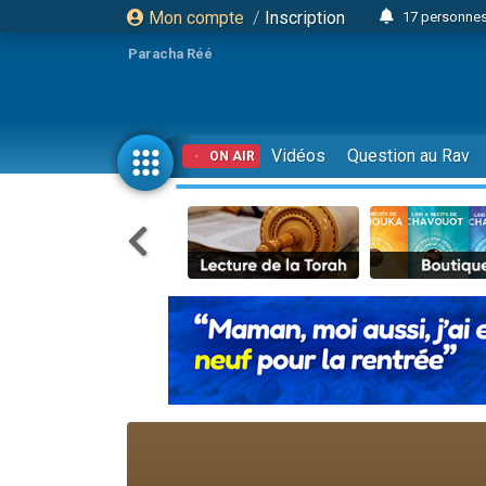
Mon compte
/
Inscription
17 personnes
Il reste 
Paracha Réé
23 person
Eva vient de
4 personnes 
Vidéos
Question au Rav
ON AIR
3 personnes 
Odaya vient 
3 personn
2 personnes 
13 personnes
Il reste 
30 perso
12 nouve
3 personnes 
2 personnes 