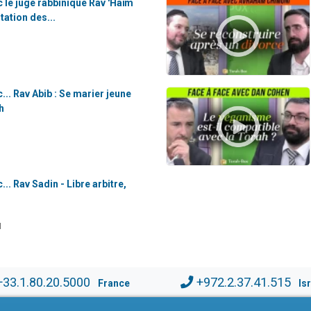
 le juge rabbinique Rav 'Haïm
tation des...
... Rav Abib : Se marier jeune
h
.. Rav Sadin - Libre arbitre,
N
+33.1.80.20.5000
+972.2.37.41.515
France
Is