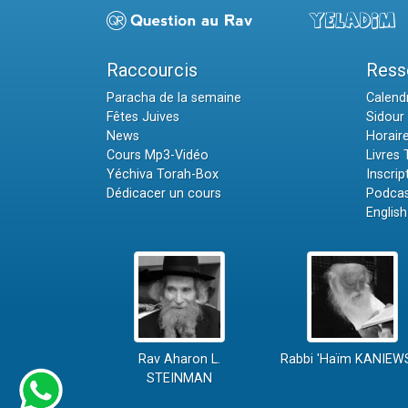
Raccourcis
Ress
Paracha de la semaine
Calendr
Fêtes Juives
Sidour 
News
Horair
Cours Mp3-Vidéo
Livres
Yéchiva Torah-Box
Inscrip
Dédicacer un cours
Podcas
English
Rav Aharon L.
Rabbi 'Haïm KANIEW
STEINMAN