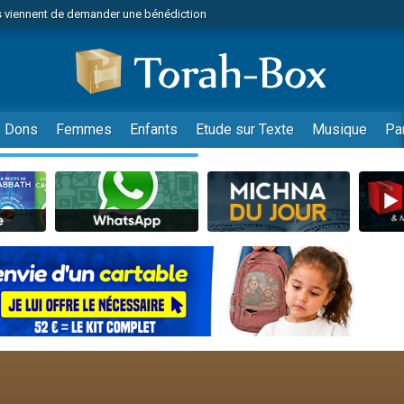
 viennent de demander une bénédiction
49 places pour étudier en groupe sur Zoom
nes viennent de faire un don pour Diane, 80 ans, dans un appartement insalu
 donner son Maasser
viennent de nous rejoindre sur WhatsApp
Dons
Femmes
Enfants
Etude sur Texte
Musique
Pa
viennent de nous rejoindre sur WhatsApp
de donner son Maasser
es viennent de faire un don pour 5 jours de vacances aux Orphelins
viennent de nous rejoindre sur WhatsApp
 viennent de demander une bénédiction
49 places pour étudier en groupe sur Zoom
nnes viennent de faire un don pour Sauvez la jambe de Yohan
lles musiques dans Torah-Box Music
viennent de nous rejoindre sur WhatsApp
viennent de nous rejoindre sur WhatsApp