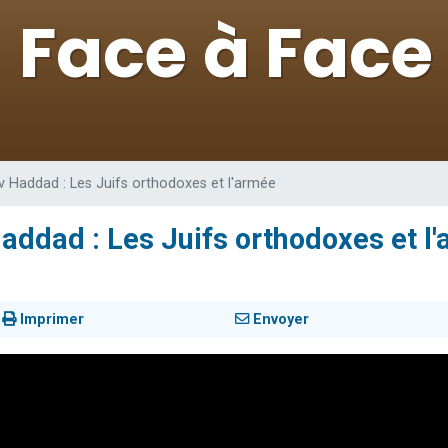
viennent de nous rejoindre sur WhatsApp
les musiques dans Torah-Box Music
es viennent de faire un don pour Tsédaka : pauvres d'Israel
sion radio : Visions de grandeur n°104 : Le Chabbath et le Birkat Hamazone à 
viennent de nous rejoindre sur WhatsApp
v Haddad : Les Juifs orthodoxes et l'armée
Haddad : Les Juifs orthodoxes et l
Imprimer
Envoyer