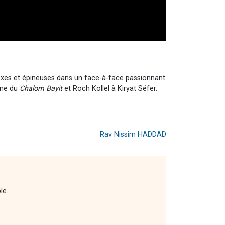
exes et épineuses dans un face-à-face passionnant
ine du
Chalom Bayit
et Roch Kollel à Kiryat Séfer.
Rav Nissim HADDAD
ble.