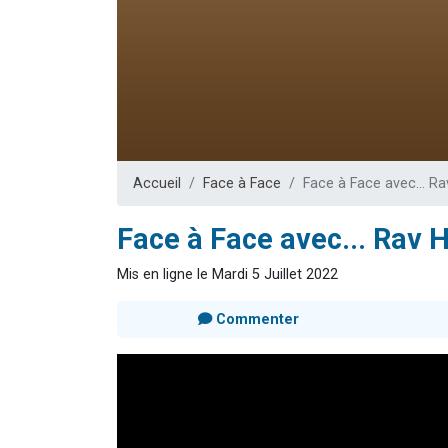
3 personnes 
2 nouvel
8 personn
Nouvelle émis
4 personnes 
Accueil
Face à Face
Face à Face avec... Ra
Face à Face avec... Rav 
Mis en ligne le Mardi 5 Juillet 2022
Commenter