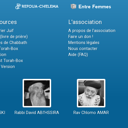
ources
L'association
ier Juif
A propos de l'association
(livre de prière)
Faire un don !
es de Chabbath
Mentions légales
 Torah-Box
Nous contacter
tion
Aide (FAQ)
t Torah-Box
 Version
SKI
Rabbi David ABI'HSSIRA
Rav Chlomo AMAR