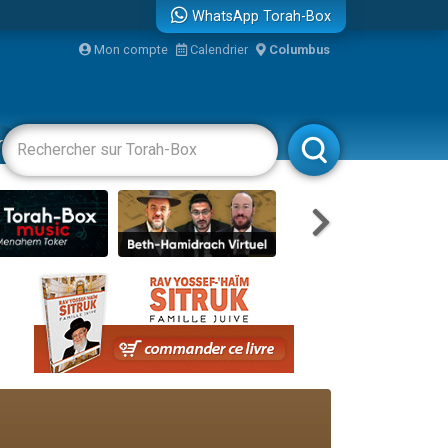
WhatsApp Torah-Box
Mon compte
Calendrier
Columbus
bre
racha
Divertissements
Livres
Rabbanim