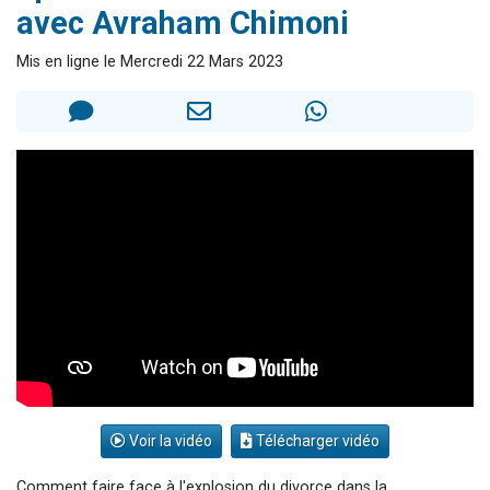
avec Avraham Chimoni
13 personnes viennent de demander une bénédiction
30 personnes viennent de faire un don pour Sauvez la jambe de Yohan
Mis en ligne le Mercredi 22 Mars 2023
Il reste 49 places pour étudier en groupe sur Zoom
12 nouvelles musiques dans Torah-Box Music
29 personnes viennent de demander une bénédiction
Voir la vidéo
Télécharger vidéo
Comment faire face à l'explosion du divorce dans la