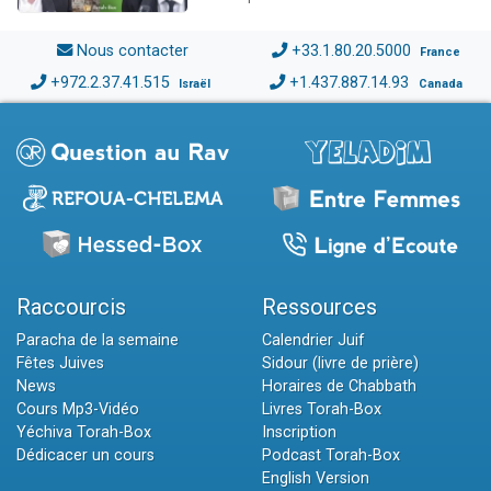
Nous contacter
+33.1.80.20.5000
France
+972.2.37.41.515
+1.437.887.14.93
Israël
Canada
Raccourcis
Ressources
Paracha de la semaine
Calendrier Juif
Fêtes Juives
Sidour (livre de prière)
News
Horaires de Chabbath
Cours Mp3-Vidéo
Livres Torah-Box
Yéchiva Torah-Box
Inscription
Dédicacer un cours
Podcast Torah-Box
English Version