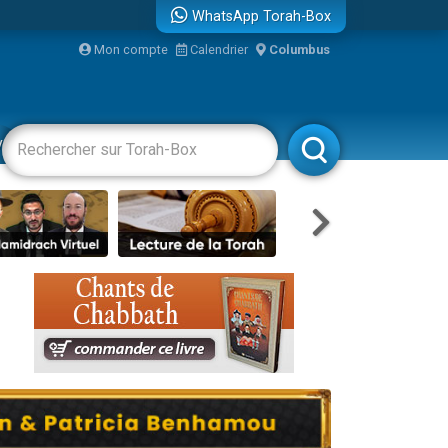
WhatsApp Torah-Box
...
Mon compte
Calendrier
Columbus
vertissements
Livres
Rabbanim
bre