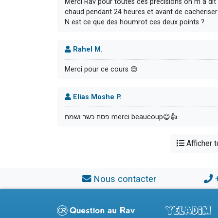
Merci Rav pour toutes ces précisions on m a dit qu
chaud pendant 24 heures et avant de cacheriser 
N est ce que des houmrot ces deux points ?
Rahel M.
Merci pour ce cours 😊
Elias Moshe P.
פסח כשר ושמח merci beaucoup😄👍
Afficher 
Nous contacter