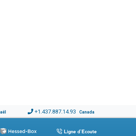
+1.437.887.14.93
raël
Canada