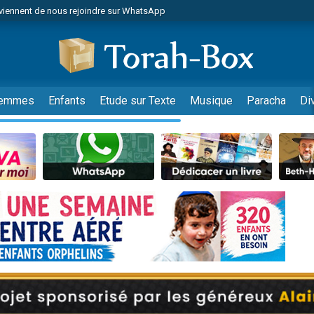
viennent de nous rejoindre sur WhatsApp
es viennent de faire un don pour Reloger Rivka, 6 enfants, victime de violences
es viennent de faire un don pour 1 Journée de Vacances Pour les Enfants
 viennent de demander une bénédiction
viennent de nous rejoindre sur WhatsApp
emmes
Enfants
Etude sur Texte
Musique
Paracha
Di
49 places pour étudier en groupe sur Zoom
nes viennent de faire un don pour Diane, 80 ans, dans un appartement insalu
 donner son Maasser
viennent de nous rejoindre sur WhatsApp
viennent de nous rejoindre sur WhatsApp
es viennent de faire un don pour 5 jours de vacances aux Orphelins
de donner son Maasser
 viennent de demander une bénédiction
viennent de nous rejoindre sur WhatsApp
nnes viennent de faire un don pour Sauvez la jambe de Yohan