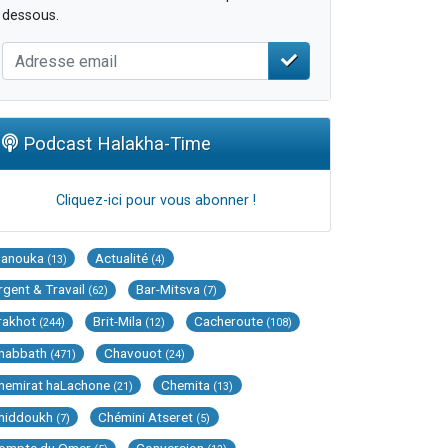
dessous.
Podcast Halakha-Time
Cliquez-ici pour vous abonner !
Hanouka
Actualité
(13)
(4)
rgent & Travail
Bar-Mitsva
(62)
(7)
rakhot
Brit-Mila
Cacheroute
(244)
(12)
(108)
habbath
Chavouot
(471)
(24)
hemirat haLachone
Chemita
(21)
(13)
hiddoukh
Chémini Atseret
(7)
(5)