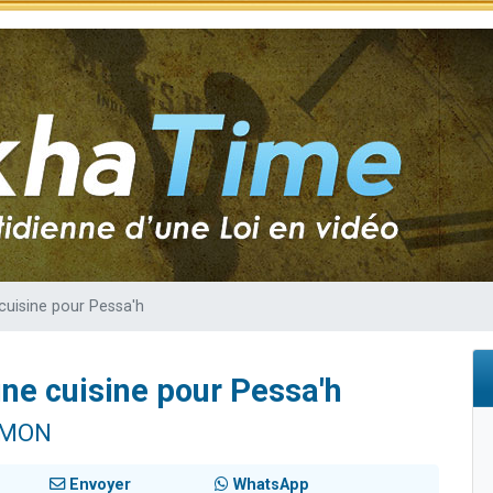
49 places pour étudier en groupe sur Zoom
lles musiques dans Torah-Box Music
viennent de nous rejoindre sur WhatsApp
viennent de nous rejoindre sur WhatsApp
viennent de nous rejoindre sur WhatsApp
cuisine pour Pessa'h
une cuisine pour Pessa'h
IMON
Envoyer
WhatsApp