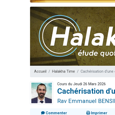
Il reste 
12 nouve
3 personnes 
2 personnes 
2 personnes 
Accueil
Halakha Time
Cachérisation d'une 
Cours du Jeudi 26 Mars 2026
Cachérisation d'
Rav Emmanuel BENS
Commenter
Imprimer