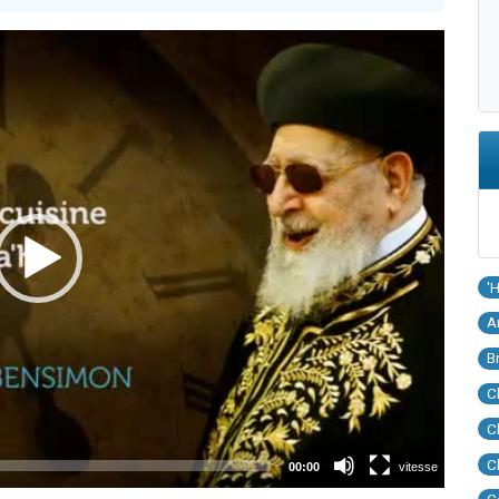
'
A
B
C
C
C