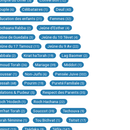
ompte du Omer
Conversion
(5)
(12)
ouple
Célibataires
Deuil
(6)
(1)
(40)
ducation des enfants
Femmes
(21)
(32)
ochaana Rabba
Jeûne d'Esther
(2)
(4)
eûne de Guedalia
Jeûne du 10 Tévet
(3)
(4)
eûne du 17 Tamouz
Jeûne du 9 Av
(11)
(22)
abbala
Kriat haTorah
Lag Baomer
(2)
(19)
(2)
imoud Torah
Mariage
Middot
(26)
(39)
(1)
oussar
Non-Juifs
Pensée Juive
(1)
(6)
(332)
essah
Pourim
Pureté Familiale
(68)
(19)
(5)
elations & Pudeur
Respect des Parents
(5)
(35)
och 'Hodech
Roch Hachana
(1)
(22)
im'hat Torah
Souccot
Techouva
(2)
(39)
(9)
orah féminine
Tou Bichvat
Tsitsit
(1)
(1)
(17)
sniout
Tsédaka
Téfila
(15)
(9)
(247)