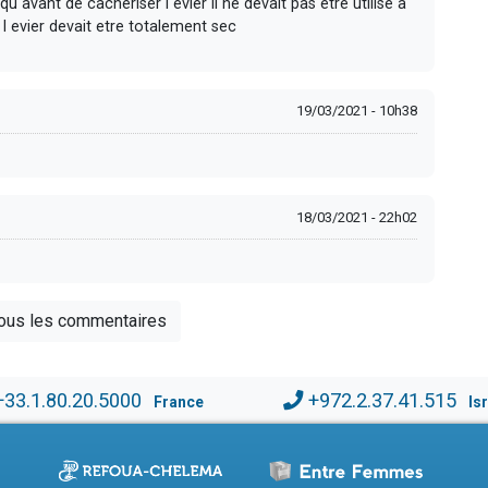
 avant de cacheriser l evier il ne devait pas être utilisé a
l evier devait etre totalement sec
19/03/2021 - 10h38
18/03/2021 - 22h02
tous les commentaires
+33.1.80.20.5000
+972.2.37.41.515
France
Is