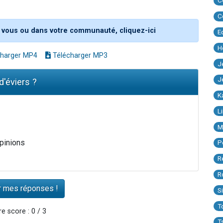
C
C
 vous ou dans votre communauté, cliquez-ici
E
H
harger MP4
Télécharger MP3
J
J
d'éviers ?
K
L
M
opinions
P
R
R
S
T
e score : 0 / 3
T