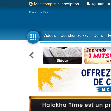
Mon compte
/
Inscription
6 personnes 
4 personn
Paracha Réé
2 personn
17 personnes
4 personnes 
Vidéos
Question au Rav
Dons
F
Il reste 
23 person
Eva vient de
4 personnes 
3 personnes 
3 personn
Odaya vient 
13 personnes
2 personnes 
30 perso