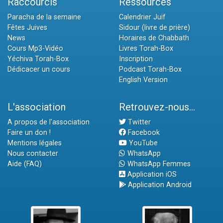
Raccourcis
Ressources
Paracha de la semaine
Calendrier Juif
Fêtes Juives
Sidour (livre de prière)
News
Horaires de Chabbath
Cours Mp3-Vidéo
Livres Torah-Box
Yéchiva Torah-Box
Inscription
Dédicacer un cours
Podcast Torah-Box
English Version
L'association
Retrouvez-nous...
A propos de l'association
Twitter
Faire un don !
Facebook
Mentions légales
YouTube
Nous contacter
WhatsApp
Aide (FAQ)
WhatsApp Femmes
Application iOS
Application Android