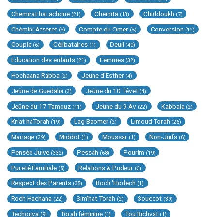
Chemirat haLachone
Chemita
Chiddoukh
(21)
(13)
(7)
Chémini Atseret
Compte du Omer
Conversion
(5)
(5)
(12)
Couple
Célibataires
Deuil
(6)
(1)
(40)
Education des enfants
Femmes
(21)
(32)
Hochaana Rabba
Jeûne d'Esther
(2)
(4)
Jeûne de Guedalia
Jeûne du 10 Tévet
(3)
(4)
Jeûne du 17 Tamouz
Jeûne du 9 Av
Kabbala
(11)
(22)
(2)
Kriat haTorah
Lag Baomer
Limoud Torah
(19)
(2)
(26)
Mariage
Middot
Moussar
Non-Juifs
(39)
(1)
(1)
(6)
Pensée Juive
Pessah
Pourim
(332)
(68)
(19)
Pureté Familiale
Relations & Pudeur
(5)
(5)
Respect des Parents
Roch 'Hodech
(35)
(1)
Roch Hachana
Sim'hat Torah
Souccot
(22)
(2)
(39)
Techouva
Torah féminine
Tou Bichvat
(9)
(1)
(1)