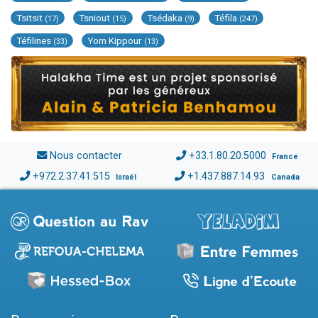
Tsitsit
Tsniout
Tsédaka
Téfila
(17)
(15)
(9)
(247)
Téfilines
Yom Kippour
(33)
(13)
Nous contacter
+33.1.80.20.5000
France
+972.2.37.41.515
+1.437.887.14.93
Israël
Canada