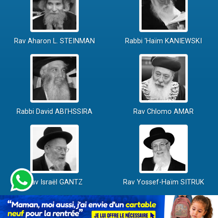
Rav Aharon L. STEINMAN
Rabbi 'Haïm KANIEWSKI
Rabbi David ABI'HSSIRA
Rav Chlomo AMAR
Rav Israël GANTZ
Rav Yossef-Haïm SITRUK