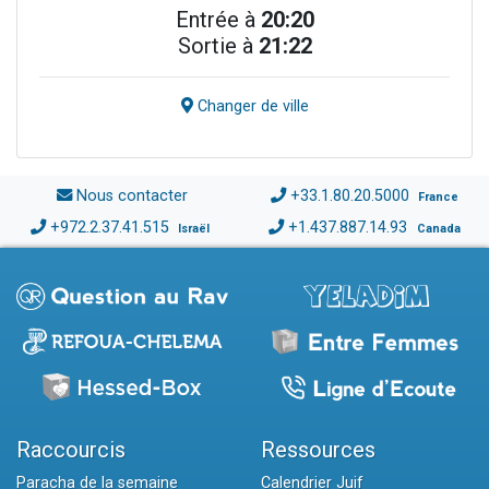
Entrée à
20:20
Sortie à
21:22
Changer de ville
Nous contacter
+33.1.80.20.5000
France
+972.2.37.41.515
+1.437.887.14.93
Israël
Canada
Raccourcis
Ressources
Paracha de la semaine
Calendrier Juif