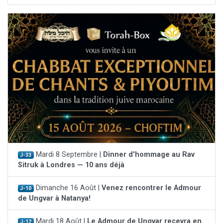
Mardi 8 Septembre |
Dinner d'hommage au Rav
J-33
Sitruk à Londres — 10 ans déjà
Dimanche 16 Août |
Venez rencontrer le Admour
J-10
de Ungvar à Natanya!
Mardi 18 Août |
Le Admour de Ungvar recevra en
J-12