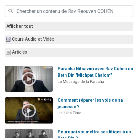
Ariel vient de donner son Maasser
Il reste 49 places pour étudier en groupe sur Zoom
Nathaniel vient de donner son Maasser
Afficher tout
6 personnes viennent de faire un don pour 5 enfants déjà orphelins risquent de perdre leur maman
Cours Audio et Vidéo
3 personnes viennent de nous rejoindre sur WhatsApp
Articles
Paracha Nitsavim avec Rav Cohen du
Beth Din "Michpat Chalom"
Le Message de la Paracha
Comment réparer les vols de sa
5:21
jeunesse ?
Halakha Time
Pourquoi soumettre ses litiges à un