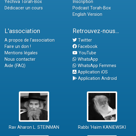
Yéchiva Torah-Box
Inscription
Dédicacer un cours
Podcast Torah-Box
English Version
L'association
Retrouvez-nous...
A propos de l'association
Twitter
Faire un don !
Facebook
Mentions légales
YouTube
Nous contacter
WhatsApp
Aide (FAQ)
WhatsApp Femmes
Application iOS
Application Android
Rav Aharon L. STEINMAN
Rabbi 'Haïm KANIEWSKI