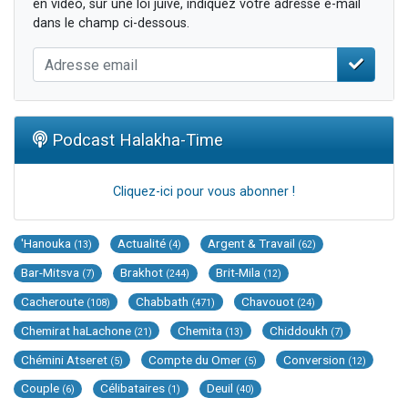
en vidéo, sur une loi juive, indiquez votre adresse e-mail
dans le champ ci-dessous.
Podcast Halakha-Time
Cliquez-ici pour vous abonner !
'Hanouka
Actualité
Argent & Travail
(13)
(4)
(62)
Bar-Mitsva
Brakhot
Brit-Mila
(7)
(244)
(12)
Cacheroute
Chabbath
Chavouot
(108)
(471)
(24)
Chemirat haLachone
Chemita
Chiddoukh
(21)
(13)
(7)
Chémini Atseret
Compte du Omer
Conversion
(5)
(5)
(12)
Couple
Célibataires
Deuil
(6)
(1)
(40)