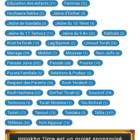
Education des enfants
Femmes
(21)
(32)
Hochaana Rabba
Jeûne d'Esther
(2)
(4)
Jeûne de Guedalia
Jeûne du 10 Tévet
(3)
(4)
Jeûne du 17 Tamouz
Jeûne du 9 Av
Kabbala
(11)
(22)
(2)
Kriat haTorah
Lag Baomer
Limoud Torah
(19)
(2)
(26)
Mariage
Middot
Moussar
Non-Juifs
(39)
(1)
(1)
(6)
Pensée Juive
Pessah
Pourim
(332)
(68)
(19)
Pureté Familiale
Relations & Pudeur
(5)
(5)
Respect des Parents
Roch 'Hodech
(35)
(1)
Roch Hachana
Sim'hat Torah
Souccot
(22)
(2)
(39)
Techouva
Torah féminine
Tou Bichvat
(9)
(1)
(1)
Tsitsit
Tsniout
Tsédaka
Téfila
(17)
(15)
(9)
(247)
Téfilines
Yom Kippour
(33)
(13)