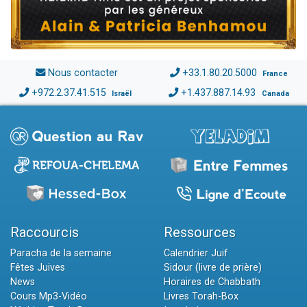
Nous contacter
+33.1.80.20.5000
France
+972.2.37.41.515
+1.437.887.14.93
Israël
Canada
Raccourcis
Ressources
Paracha de la semaine
Calendrier Juif
Fêtes Juives
Sidour (livre de prière)
News
Horaires de Chabbath
Cours Mp3-Vidéo
Livres Torah-Box