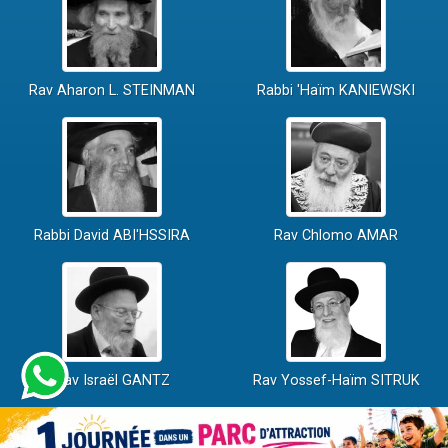
Rav Aharon L. STEINMAN
Rabbi 'Haïm KANIEWSKI
Rabbi David ABI'HSSIRA
Rav Chlomo AMAR
Rav Israël GANTZ
Rav Yossef-Haïm SITRUK