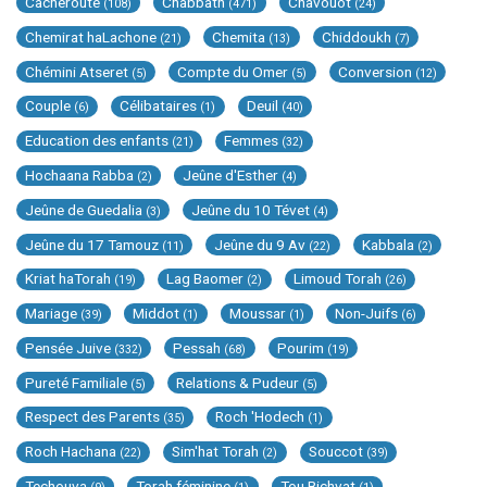
Cacheroute
Chabbath
Chavouot
(108)
(471)
(24)
Chemirat haLachone
Chemita
Chiddoukh
(21)
(13)
(7)
Chémini Atseret
Compte du Omer
Conversion
(5)
(5)
(12)
Couple
Célibataires
Deuil
(6)
(1)
(40)
Education des enfants
Femmes
(21)
(32)
Hochaana Rabba
Jeûne d'Esther
(2)
(4)
Jeûne de Guedalia
Jeûne du 10 Tévet
(3)
(4)
Jeûne du 17 Tamouz
Jeûne du 9 Av
Kabbala
(11)
(22)
(2)
Kriat haTorah
Lag Baomer
Limoud Torah
(19)
(2)
(26)
Mariage
Middot
Moussar
Non-Juifs
(39)
(1)
(1)
(6)
Pensée Juive
Pessah
Pourim
(332)
(68)
(19)
Pureté Familiale
Relations & Pudeur
(5)
(5)
Respect des Parents
Roch 'Hodech
(35)
(1)
Roch Hachana
Sim'hat Torah
Souccot
(22)
(2)
(39)
Techouva
Torah féminine
Tou Bichvat