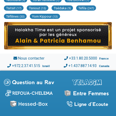
(9)
(1)
(1)
Tsitsit
Tsniout
Tsédaka
Téfila
(17)
(15)
(9)
(247)
Téfilines
Yom Kippour
(33)
(13)
Nous contacter
+33.1.80.20.5000
France
+972.2.37.41.515
+1.437.887.14.93
Israël
Canada