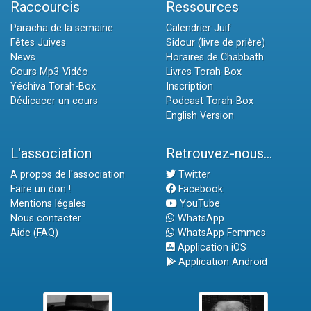
Raccourcis
Ressources
Paracha de la semaine
Calendrier Juif
Fêtes Juives
Sidour (livre de prière)
News
Horaires de Chabbath
Cours Mp3-Vidéo
Livres Torah-Box
Yéchiva Torah-Box
Inscription
Dédicacer un cours
Podcast Torah-Box
English Version
L'association
Retrouvez-nous...
A propos de l'association
Twitter
Faire un don !
Facebook
Mentions légales
YouTube
Nous contacter
WhatsApp
Aide (FAQ)
WhatsApp Femmes
Application iOS
Application Android