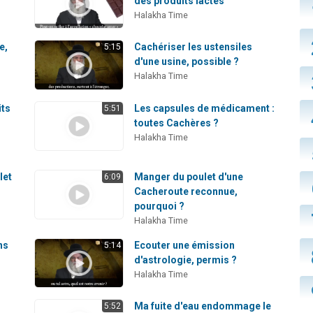
des produits lactés
Halakha Time
e,
Cachériser les ustensiles
5:15
d'une usine, possible ?
Halakha Time
its
Les capsules de médicament :
5:51
toutes Cachères ?
Halakha Time
let
Manger du poulet d'une
6:09
Cacheroute reconnue,
pourquoi ?
Halakha Time
ns
Ecouter une émission
5:14
d'astrologie, permis ?
Halakha Time
Ma fuite d'eau endommage le
5:52