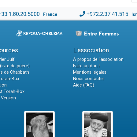
+33.1.80.20.5000
+972.2.37.41.515
France
Is
ources
L'association
ier Juif
A propos de l'association
(livre de prière)
Faire un don !
es de Chabbath
Mentions légales
 Torah-Box
Nous contacter
tion
Aide (FAQ)
t Torah-Box
 Version