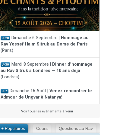
Dimanche 6 Septembre |
Hommage au
J-28
Rav Yossef Haim Sitruk au Dome de Paris
(Paris)
Mardi 8 Septembre |
Dinner d'hommage
J-30
au Rav Sitruk à Londres — 10 ans déjà
(Londres)
Dimanche 16 Août |
Venez rencontrer le
J-7
Admour de Ungvar à Natanya!
Voir tous les événements à venir
+ Populaires
Cours
Questions au Rav