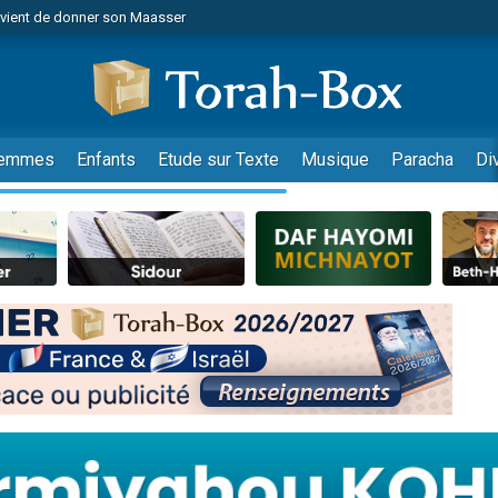
r vient de donner son Maasser
es viennent de faire un don pour Tsédaka : pauvres d'Israel
viennent de nous rejoindre sur WhatsApp
 viennent de demander une bénédiction
es viennent de faire un don pour Diane, 80 ans, dans un appartement insalub
emmes
Enfants
Etude sur Texte
Musique
Paracha
Di
49 places pour étudier en groupe sur Zoom
viennent de nous rejoindre sur WhatsApp
 viennent de demander une bénédiction
49 places pour étudier en groupe sur Zoom
viennent de nous rejoindre sur WhatsApp
viennent de nous rejoindre sur WhatsApp
es viennent de faire un don pour Reloger Rivka, 6 enfants, victime de violences
es viennent de faire un don pour 1 Journée de Vacances Pour les Enfants
viennent de nous rejoindre sur WhatsApp
 viennent de demander une bénédiction