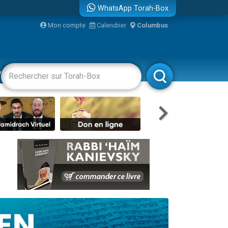
WhatsApp Torah-Box
Mon compte
Calendrier
Columbus
re
vertissements
Livres
Rabbanim
...