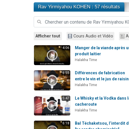
Rav Yirmiyahou KOHEN : 57 résultats
Afficher tout
Cours Audio et Vidéo
A
Manger de la viande après u
4:06
produit laitier
Halakha Time
Différences de fabrication
6:55
entre le vin et le jus de raisin
Halakha Time
Le Whisky et la Vodka dans l
5:47
cacheroute
Halakha Time
Bal Téchaketsou, l’interdit 
6:18