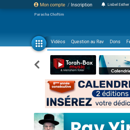
Mon compte
/
Inscription
Lisbel Esthe
2 personn
Paracha Choftim
3 personnes 
11 personnes
3 personn
Vidéos
Question au Rav
Dons
F
Il reste 
2 personnes 
29 personnes
Il reste 
2 personnes 
6 personnes 
4 personn
2 personn
4 personnes 
17 personnes