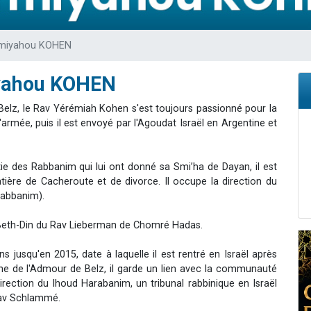
49 places pour étudier en groupe sur Zoom
 donner son Maasser
rmiyahou KOHEN
viennent de nous rejoindre sur WhatsApp
viennent de nous rejoindre sur WhatsApp
iyahou KOHEN
nes viennent de faire un don pour Événements Torah-Box
Belz, le Rav Yérémiah Kohen s'est toujours passionné pour la
armée, puis il est envoyé par l'Agoudat Israël en Argentine et
tie des Rabbanim qui lui ont donné sa Smi’ha de Dayan, il est
tière de Cacheroute et de divorce. Il occupe la direction du
Rabbanim).
u Beth-Din du Rav Lieberman de Chomré Hadas.
ns jusqu'en 2015, date à laquelle il est rentré en Israël après
che de l'Admour de Belz, il garde un lien avec la communauté
 direction du Ihoud Harabanim, un tribunal rabbinique en Israël
 Rav Schlammé.