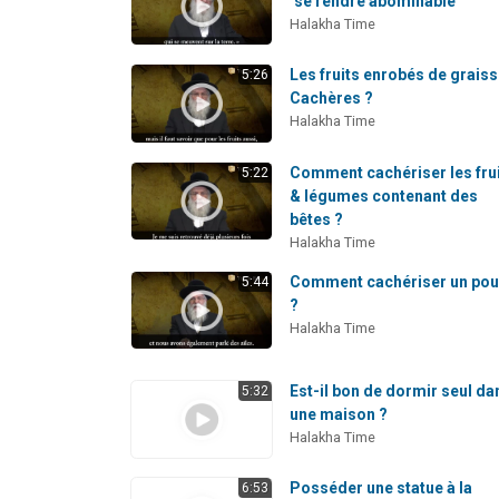
"se rendre abominable"
Halakha Time
Les fruits enrobés de graiss
5:26
Cachères ?
Halakha Time
Comment cachériser les fru
5:22
& légumes contenant des
bêtes ?
Halakha Time
Comment cachériser un pou
5:44
?
Halakha Time
Est-il bon de dormir seul da
5:32
une maison ?
Halakha Time
Posséder une statue à la
6:53