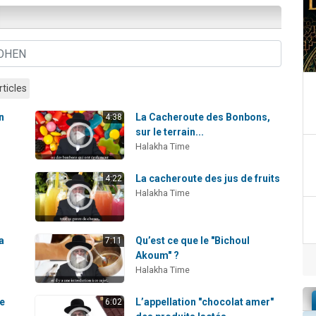
rticles
n
La Cacheroute des Bonbons,
4:38
sur le terrain...
Halakha Time
La cacheroute des jus de fruits
4:22
Halakha Time
a
Qu’est ce que le "Bichoul
7:11
Akoum" ?
Halakha Time
de
L’appellation "chocolat amer"
6:02