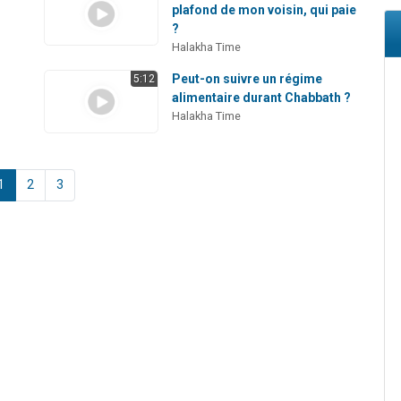
plafond de mon voisin, qui paie
?
Halakha Time
Peut-on suivre un régime
5:12
alimentaire durant Chabbath ?
Halakha Time
1
2
3