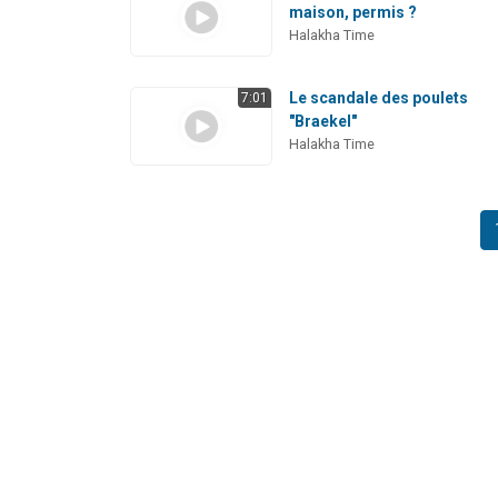
maison, permis ?
Halakha Time
Le scandale des poulets
7:01
"Braekel"
Halakha Time