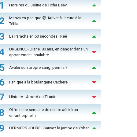
1
Horaires du Jeûne de Ticha Béav
2
Mitsva en panique 😨 Arriver à l'heure à la
Téfila
3
La Paracha en 60 secondes : Réé
4
URGENCE - Diane, 80 ans, en danger dans un
appartement insalubre
5
Avaler son propre sang, permis ?
6
Panique à la boulangerie Cachère
7
Histoire - À bord du Titanic
8
Offrez une semaine de centre aéré à un
enfant orphelin
9
DERNIERS JOURS : Sauvez la jambe de Yohan