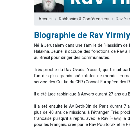
Il reste 
Eva vient de
Accueil
Rabbanim & Conférenciers
Rav Yi
4 personnes 
3 personnes 
Biographie de Rav Yirm
3 person
Né à Jérusalem dans une famille de ‘Hassidim de 
Halakha. Jeune, il occupe des fonctions de Rav à l'
au Brésil pour diriger des communautés.
Très proche du Rav Ovadia Yossef, qui faisait par
l’un des plus grands spécialistes de monde en ma
service des Guittin du CER (Conseil Européen des 
Il a été juge rabbinique à Anvers durant 27 ans a
Il a été ensuite le Av Beth-Din de Paris durant 7 a
plus de 40 ans de missions à l'étranger. Très pro
française puisqu'il a repris, avec le Rav ‘Haviv, la
pour les Français, créé par le Rav Poultorak et le