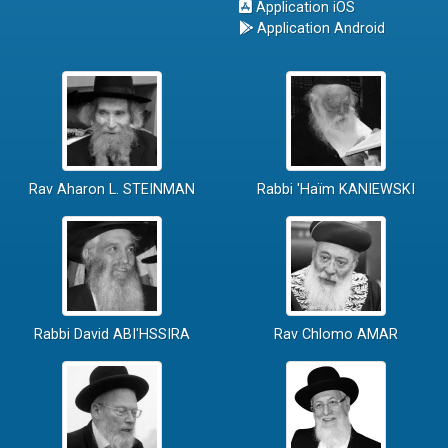
Application iOS
Application Android
Rav Aharon L. STEINMAN
Rabbi 'Haïm KANIEWSKI
Rabbi David ABI'HSSIRA
Rav Chlomo AMAR