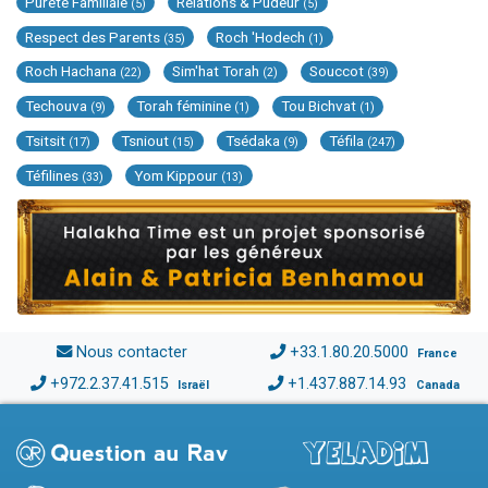
Pureté Familiale
Relations & Pudeur
(5)
(5)
Respect des Parents
Roch 'Hodech
(35)
(1)
Roch Hachana
Sim'hat Torah
Souccot
(22)
(2)
(39)
Techouva
Torah féminine
Tou Bichvat
(9)
(1)
(1)
Tsitsit
Tsniout
Tsédaka
Téfila
(17)
(15)
(9)
(247)
Téfilines
Yom Kippour
(33)
(13)
Nous contacter
+33.1.80.20.5000
France
+972.2.37.41.515
+1.437.887.14.93
Israël
Canada