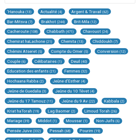
'Hanouka
Actualité
Argent & Travail
(13)
(4)
(62)
Bar-Mitsva
Brakhot
Brit-Mila
(7)
(244)
(12)
Cacheroute
Chabbath
Chavouot
(108)
(471)
(24)
Chemirat haLachone
Chemita
Chiddoukh
(21)
(13)
(7)
Chémini Atseret
Compte du Omer
Conversion
(5)
(5)
(12)
Couple
Célibataires
Deuil
(6)
(1)
(40)
Education des enfants
Femmes
(21)
(32)
Hochaana Rabba
Jeûne d'Esther
(2)
(4)
Jeûne de Guedalia
Jeûne du 10 Tévet
(3)
(4)
Jeûne du 17 Tamouz
Jeûne du 9 Av
Kabbala
(11)
(22)
(2)
Kriat haTorah
Lag Baomer
Limoud Torah
(19)
(2)
(26)
Mariage
Middot
Moussar
Non-Juifs
(39)
(1)
(1)
(6)
Pensée Juive
Pessah
Pourim
(332)
(68)
(19)