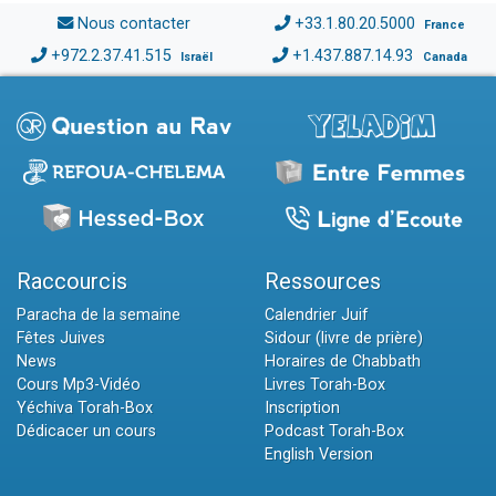
Nous contacter
+33.1.80.20.5000
France
+972.2.37.41.515
+1.437.887.14.93
Israël
Canada
Raccourcis
Ressources
Paracha de la semaine
Calendrier Juif
Fêtes Juives
Sidour (livre de prière)
News
Horaires de Chabbath
Cours Mp3-Vidéo
Livres Torah-Box
Yéchiva Torah-Box
Inscription
Dédicacer un cours
Podcast Torah-Box
English Version