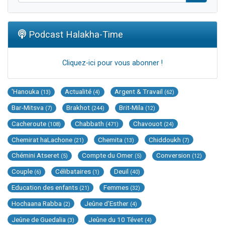
Podcast Halakha-Time
Cliquez-ici pour vous abonner !
'Hanouka
Actualité
Argent & Travail
(13)
(4)
(62)
Bar-Mitsva
Brakhot
Brit-Mila
(7)
(244)
(12)
Cacheroute
Chabbath
Chavouot
(108)
(471)
(24)
Chemirat haLachone
Chemita
Chiddoukh
(21)
(13)
(7)
Chémini Atseret
Compte du Omer
Conversion
(5)
(5)
(12)
Couple
Célibataires
Deuil
(6)
(1)
(40)
Education des enfants
Femmes
(21)
(32)
Hochaana Rabba
Jeûne d'Esther
(2)
(4)
Jeûne de Guedalia
Jeûne du 10 Tévet
(3)
(4)