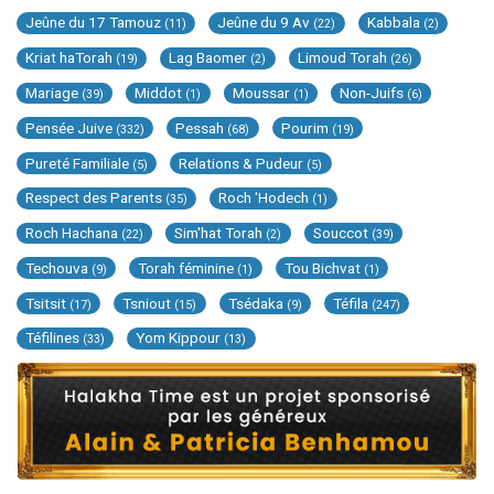
Jeûne du 17 Tamouz
Jeûne du 9 Av
Kabbala
(11)
(22)
(2)
Kriat haTorah
Lag Baomer
Limoud Torah
(19)
(2)
(26)
Mariage
Middot
Moussar
Non-Juifs
(39)
(1)
(1)
(6)
Pensée Juive
Pessah
Pourim
(332)
(68)
(19)
Pureté Familiale
Relations & Pudeur
(5)
(5)
Respect des Parents
Roch 'Hodech
(35)
(1)
Roch Hachana
Sim'hat Torah
Souccot
(22)
(2)
(39)
Techouva
Torah féminine
Tou Bichvat
(9)
(1)
(1)
Tsitsit
Tsniout
Tsédaka
Téfila
(17)
(15)
(9)
(247)
Téfilines
Yom Kippour
(33)
(13)