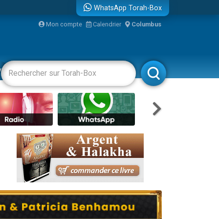
WhatsApp Torah-Box
...
Mon compte
Calendrier
Columbus
vertissements
Livres
Rabbanim
bre