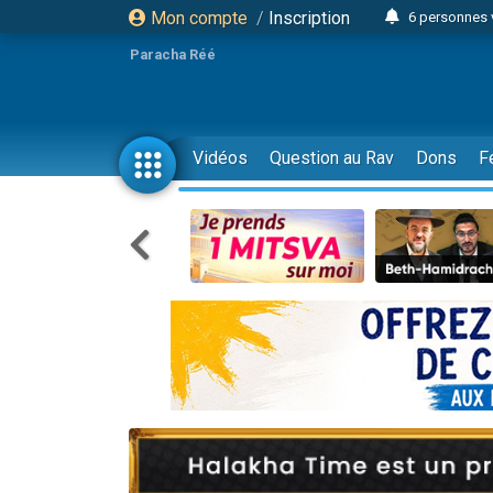
Mon compte
/
Inscription
6 personnes 
4 personn
Paracha Réé
2 personn
17 personnes
4 personnes 
Vidéos
Question au Rav
Dons
F
Il reste 
23 person
Eva vient de
4 personnes 
3 personnes 
3 personn
Odaya vient 
13 personnes
2 personnes 
30 perso