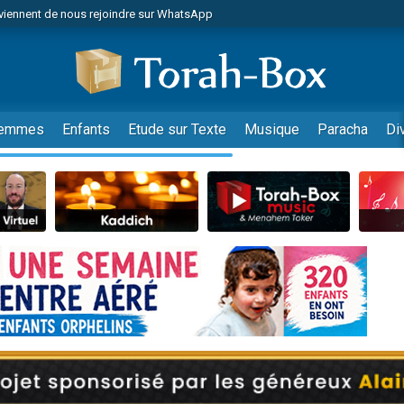
viennent de nous rejoindre sur WhatsApp
es viennent de faire un don pour Reloger Rivka, 6 enfants, victime de violences
es viennent de faire un don pour 1 Journée de Vacances Pour les Enfants
 viennent de demander une bénédiction
viennent de nous rejoindre sur WhatsApp
emmes
Enfants
Etude sur Texte
Musique
Paracha
Di
49 places pour étudier en groupe sur Zoom
nes viennent de faire un don pour Diane, 80 ans, dans un appartement insalu
 donner son Maasser
viennent de nous rejoindre sur WhatsApp
viennent de nous rejoindre sur WhatsApp
es viennent de faire un don pour 5 jours de vacances aux Orphelins
de donner son Maasser
 viennent de demander une bénédiction
viennent de nous rejoindre sur WhatsApp
nnes viennent de faire un don pour Sauvez la jambe de Yohan