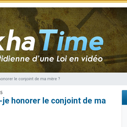
49 places pour étudier en groupe sur Zoom
lles musiques dans Torah-Box Music
viennent de nous rejoindre sur WhatsApp
viennent de nous rejoindre sur WhatsApp
viennent de nous rejoindre sur WhatsApp
honorer le conjoint de ma mère ?
25
-je honorer le conjoint de ma