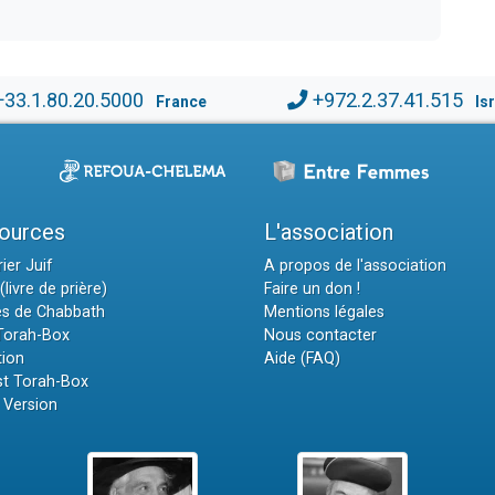
+33.1.80.20.5000
+972.2.37.41.515
France
Is
ources
L'association
ier Juif
A propos de l'association
(livre de prière)
Faire un don !
es de Chabbath
Mentions légales
 Torah-Box
Nous contacter
tion
Aide (FAQ)
t Torah-Box
 Version