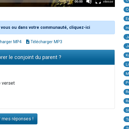
C
C
E
 vous ou dans votre communauté, cliquez-ici
H
J
harger MP4
Télécharger MP3
J
K
rer le conjoint du parent ?
L
M
P
e verset
R
R
S
T
T