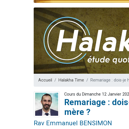
Il reste 
12 nouve
3 personnes 
2 personnes 
2 personnes 
Accueil
Halakha Time
Remariage : dois-je 
Cours du Dimanche 12 Janvier 20
Remariage : dois
mère ?
Rav Emmanuel BENSIMON