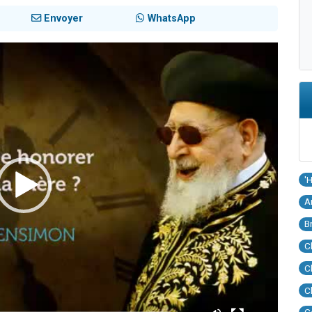
Envoyer
WhatsApp
'
A
B
C
C
C