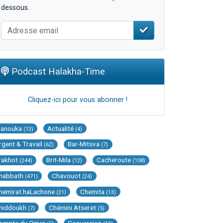
dessous.
Podcast Halakha-Time
Cliquez-ici pour vous abonner !
Hanouka
Actualité
(13)
(4)
rgent & Travail
Bar-Mitsva
(62)
(7)
rakhot
Brit-Mila
Cacheroute
(244)
(12)
(108)
habbath
Chavouot
(471)
(24)
hemirat haLachone
Chemita
(21)
(13)
hiddoukh
Chémini Atseret
(7)
(5)