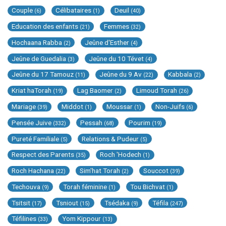
Couple
Célibataires
Deuil
(6)
(1)
(40)
Education des enfants
Femmes
(21)
(32)
Hochaana Rabba
Jeûne d'Esther
(2)
(4)
Jeûne de Guedalia
Jeûne du 10 Tévet
(3)
(4)
Jeûne du 17 Tamouz
Jeûne du 9 Av
Kabbala
(11)
(22)
(2)
Kriat haTorah
Lag Baomer
Limoud Torah
(19)
(2)
(26)
Mariage
Middot
Moussar
Non-Juifs
(39)
(1)
(1)
(6)
Pensée Juive
Pessah
Pourim
(332)
(68)
(19)
Pureté Familiale
Relations & Pudeur
(5)
(5)
Respect des Parents
Roch 'Hodech
(35)
(1)
Roch Hachana
Sim'hat Torah
Souccot
(22)
(2)
(39)
Techouva
Torah féminine
Tou Bichvat
(9)
(1)
(1)
Tsitsit
Tsniout
Tsédaka
Téfila
(17)
(15)
(9)
(247)
Téfilines
Yom Kippour
(33)
(13)