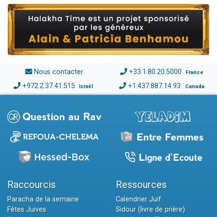
Nous contacter
+33.1.80.20.5000
France
+972.2.37.41.515
+1.437.887.14.93
Israël
Canada
Raccourcis
Ressources
Paracha de la semaine
Calendrier Juif
Fêtes Juives
Sidour (livre de prière)