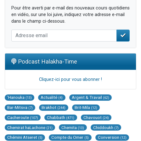
Pour être averti par e-mail des nouveaux cours quotidiens
en vidéo, sur une loi juive, indiquez votre adresse e-mail
dans le champ ci-dessous.
Podcast Halakha-Time
Cliquez-ici pour vous abonner !
'Hanouka
Actualité
Argent & Travail
(13)
(4)
(62)
Bar-Mitsva
Brakhot
Brit-Mila
(7)
(244)
(12)
Cacheroute
Chabbath
Chavouot
(107)
(471)
(24)
Chemirat haLachone
Chemita
Chiddoukh
(21)
(13)
(7)
Chémini Atseret
Compte du Omer
Conversion
(5)
(5)
(12)