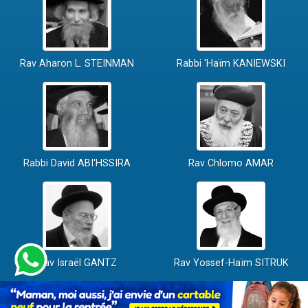
Rav Aharon L. STEINMAN
Rabbi 'Haïm KANIEWSKI
Rabbi David ABI'HSSIRA
Rav Chlomo AMAR
Rav Israël GANTZ
Rav Yossef-Haïm SITRUK