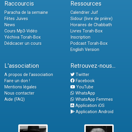
Raccourcis
Ressources
Paracha de la semaine
Calendrier Juif
Fêtes Juives
Sidour (livre de prière)
News
Horaires de Chabbath
Cours Mp3-Vidéo
Livres Torah-Box
Yéchiva Torah-Box
Inscription
Dédicacer un cours
Podcast Torah-Box
English Version
L'association
Retrouvez-nous...
A propos de l'association
Twitter
Faire un don !
Facebook
Mentions légales
YouTube
Nous contacter
WhatsApp
Aide (FAQ)
WhatsApp Femmes
Application iOS
Application Android