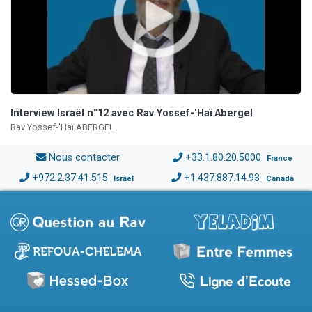
Interview Israël n°12 avec Rav Yossef-'Haï Abergel
Rav Yossef-'Haï ABERGEL
Nous contacter
+33.1.80.20.5000
France
+972.2.37.41.515
+1.437.887.14.93
Israël
Canada