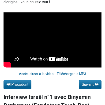
d'origine... vous saurez tout !
2 personnes viennent de nous rejoindre sur WhatsApp
13 personnes viennent de demander une bénédiction
Il reste 49 places pour étudier en groupe sur Zoom
12 nouvelles musiques dans Torah-Box Music
2 personnes viennent de nous rejoindre sur WhatsApp
Accès direct à la vidéo
-
Télécharger le MP3
Précédent
Suivant
Interview Israël n°1 avec Binyamin