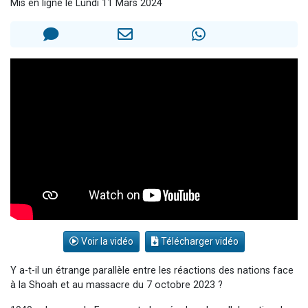
Mis en ligne le Lundi 11 Mars 2024
2 personnes viennent de faire un don pour 1 Journée de Vacances Pour les Enfants
17 personnes viennent de demander une bénédiction
4 personnes viennent de nous rejoindre sur WhatsApp
Il reste 49 places pour étudier en groupe sur Zoom
2 personnes viennent de nous rejoindre sur WhatsApp
Voir la vidéo
Télécharger vidéo
Y a-t-il un étrange parallèle entre les réactions des nations face
à la Shoah et au massacre du 7 octobre 2023 ?