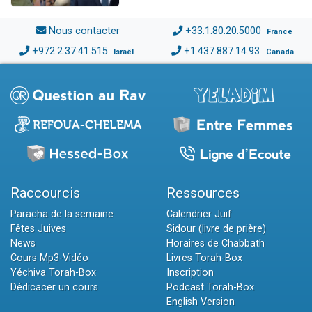
Nous contacter
+33.1.80.20.5000
France
+972.2.37.41.515
+1.437.887.14.93
Israël
Canada
Raccourcis
Ressources
Paracha de la semaine
Calendrier Juif
Fêtes Juives
Sidour (livre de prière)
News
Horaires de Chabbath
Cours Mp3-Vidéo
Livres Torah-Box
Yéchiva Torah-Box
Inscription
Dédicacer un cours
Podcast Torah-Box
English Version