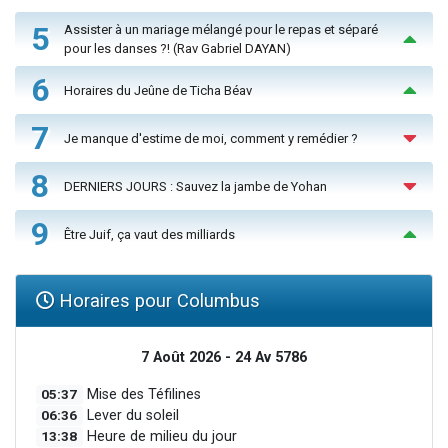
5
Assister à un mariage mélangé pour le repas et séparé
pour les danses ?! (Rav Gabriel DAYAN)
6
Horaires du Jeûne de Ticha Béav
7
Je manque d'estime de moi, comment y remédier ?
8
DERNIERS JOURS : Sauvez la jambe de Yohan
9
Être Juif, ça vaut des milliards
Horaires pour Columbus
7 Août 2026 - 24 Av 5786
05:37
Mise des Téfilines
06:36
Lever du soleil
13:38
Heure de milieu du jour