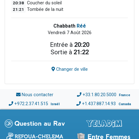
20:38
Coucher du soleil
21:21
Tombée de la nuit
Chabbath
Réé
Vendredi 7 Août 2026
Entrée à
20:20
Sortie à
21:22
Changer de ville
Nous contacter
+33.1.80.20.5000
France
+972.2.37.41.515
+1.437.887.14.93
Israël
Canada