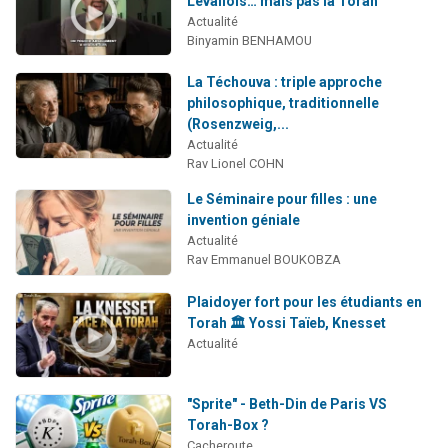
Levallois… mais pas la Torah
Il reste 49 places pour étudier en groupe sur Zoom
Actualité
Binyamin BENHAMOU
3 personnes viennent de nous rejoindre sur WhatsApp
2 personnes viennent de nous rejoindre sur WhatsApp
La Téchouva : triple approche
philosophique, traditionnelle
2 nouvelles musiques dans Torah-Box Music
(Rosenzweig,...
6 personnes viennent de nous rejoindre sur WhatsApp
Actualité
Rav Lionel COHN
Le Séminaire pour filles : une
invention géniale
Actualité
Rav Emmanuel BOUKOBZA
Plaidoyer fort pour les étudiants en
Torah 🏛️ Yossi Taïeb, Knesset
Actualité
"Sprite" - Beth-Din de Paris VS
Torah-Box ?
Cacheroute