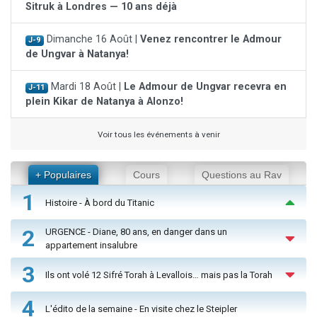
Sitruk à Londres — 10 ans déjà
Dimanche 16 Août |
Venez rencontrer le Admour
J-9
de Ungvar à Natanya!
Mardi 18 Août |
Le Admour de Ungvar recevra en
J-11
plein Kikar de Natanya à Alonzo!
Voir tous les événements à venir
+ Populaires
Cours
Questions au Rav
1
Histoire - À bord du Titanic
2
URGENCE - Diane, 80 ans, en danger dans un
appartement insalubre
3
Ils ont volé 12 Sifré Torah à Levallois… mais pas la Torah
4
L'édito de la semaine - En visite chez le Steipler