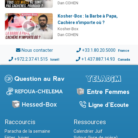
Dan COHEN
Kosher-Box : la Barbe à Papa,
Cachère n'importe où ?
Kosher-Box
Dan COHEN
Nous contacter
+33.1.80.20.5000
France
+972.2.37.41.515
+1.437.887.14.93
Israël
Canada
Raccourcis
Ressources
Paracha de la semaine
Calendrier Juif
Fêtes Juives
Sidour (livre de prière)