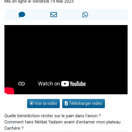
Mis en ligne le Vendredi 19 Mai 2023
61 personnes viennent de demander une bénédiction
Ariel vient de donner son Maasser
Il reste 49 places pour étudier en groupe sur Zoom
Eva vient de donner son Maasser
4 personnes viennent de nous rejoindre sur WhatsApp
Voir la vidéo
Télécharger vidéo
Quelle bénédiction réciter sur le pain dans l'avion ?
Comment faire Nétilat Yadaïm avant d'entamer mon plateau
Cachère ?