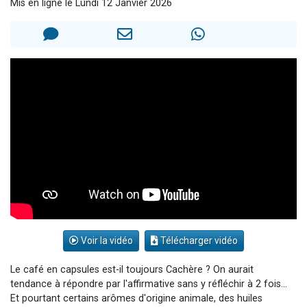
Mis en ligne le Lundi 12 Janvier 2026
13 personnes viennent de demander une bénédiction
30 personnes viennent de faire un don pour Sauvez la jambe de Yohan
Il reste 49 places pour étudier en groupe sur Zoom
12 nouvelles musiques dans Torah-Box Music
29 personnes viennent de demander une bénédiction
Voir la vidéo
Télécharger vidéo
Le café en capsules est-il toujours Cachère ? On aurait
tendance à répondre par l'affirmative sans y réfléchir à 2 fois...
Et pourtant certains arômes d'origine animale, des huiles