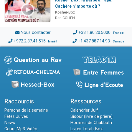
Cachère n'importe où ?
Kosher-Box
Dan COHEN
Nous contacter
+33.1.80.20.5000
France
+972.2.37.41.515
+1.437.887.14.93
Israël
Canada
Raccourcis
Ressources
Paracha de la semaine
Calendrier Juif
Fêtes Juives
Sidour (livre de prière)
News
Horaires de Chabbath
Cours Mp3-Vidéo
Livres Torah-Box