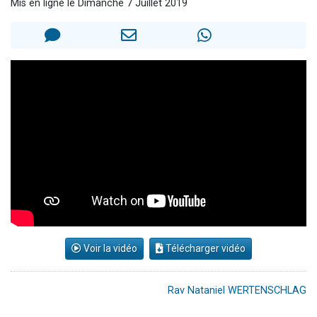
Mis en ligne le Dimanche 7 Juillet 2019
Il reste 49 places pour étudier en groupe sur Zoom
12 nouvelles musiques dans Torah-Box Music
3 personnes viennent de nous rejoindre sur WhatsApp
2 personnes viennent de nous rejoindre sur WhatsApp
2 personnes viennent de nous rejoindre sur WhatsApp
Voir la vidéo
Télécharger vidéo
Rav Nataniel WERTENSCHLAG