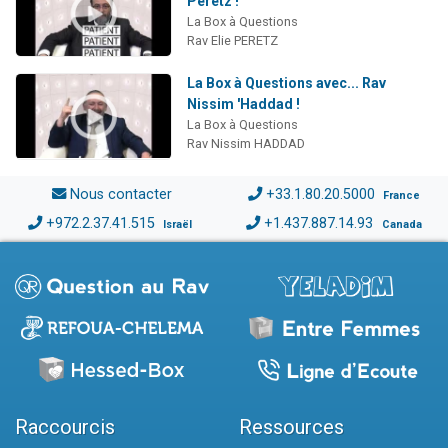
Peretz !
La Box à Questions
Rav Elie PERETZ
La Box à Questions avec... Rav
Nissim 'Haddad !
La Box à Questions
Rav Nissim HADDAD
Nous contacter
+33.1.80.20.5000
France
+972.2.37.41.515
+1.437.887.14.93
Israël
Canada
Raccourcis
Ressources