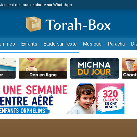
viennent de nous rejoindre sur WhatsApp
de donner son Maasser
es viennent de faire un don pour 5 jours de vacances aux Orphelins
es viennent de faire un don pour Diane, 80 ans, dans un appartement insalub
viennent de nous rejoindre sur WhatsApp
emmes
Enfants
Etude sur Texte
Musique
Paracha
Di
 viennent de demander une bénédiction
nnes viennent de faire un don pour Sauvez la jambe de Yohan
49 places pour étudier en groupe sur Zoom
lles musiques dans Torah-Box Music
viennent de nous rejoindre sur WhatsApp
viennent de nous rejoindre sur WhatsApp
les musiques dans Torah-Box Music
viennent de nous rejoindre sur WhatsApp
es viennent de faire un don pour Tsédaka : pauvres d'Israel
sion radio : Visions de grandeur n°104 : Le Chabbath et le Birkat Hamazone à 