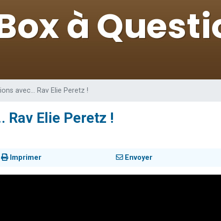
 viennent de demander une bénédiction
49 places pour étudier en groupe sur Zoom
de donner son Maasser
ent de donner son Maasser
viennent de nous rejoindre sur WhatsApp
ons avec... Rav Elie Peretz !
. Rav Elie Peretz !
Imprimer
Envoyer