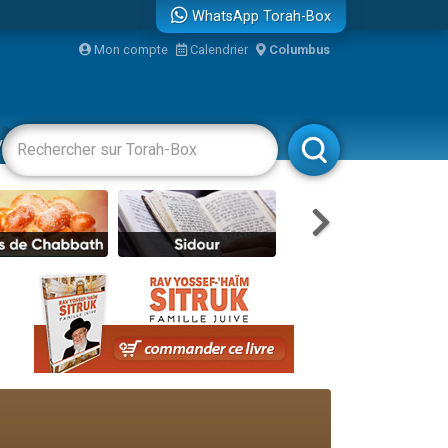
WhatsApp Torah-Box
Mon compte
Calendrier
Columbus
re
vertissements
Livres
Rabbanim
travers le temps