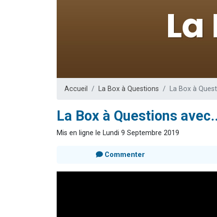
61 personnes
Il reste 
Ariel vient 
Nathaniel vi
4 personnes 
Accueil
La Box à Questions
La Box à Questi
La Box à Questions avec..
Mis en ligne le Lundi 9 Septembre 2019
Commenter