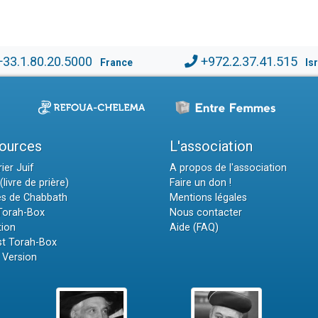
+33.1.80.20.5000
+972.2.37.41.515
France
Is
ources
L'association
ier Juif
A propos de l'association
(livre de prière)
Faire un don !
es de Chabbath
Mentions légales
 Torah-Box
Nous contacter
tion
Aide (FAQ)
t Torah-Box
 Version