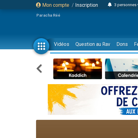
Mon compte
/
Inscription
3 personnes 
Odaya vient 
Paracha Réé
3 personn
3 personn
2 personnes 
Vidéos
Question au Rav
Dons
F
13 personnes
30 perso
Il reste 
12 nouve
3 personnes 
2 personnes 
2 nouvel
3 personnes 
8 personn
Nouvelle émis