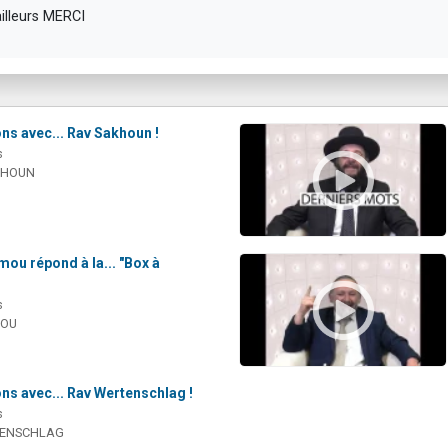
ailleurs MERCI
ns avec... Rav Sakhoun !
s
KHOUN
ou répond à la... "Box à
s
MOU
ns avec... Rav Wertenschlag !
s
RTENSCHLAG