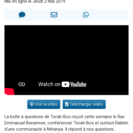
Mis en ligne le Jeudi 2 Mai 2019
3 personnes viennent de nous rejoindre sur WhatsApp
2 nouvelles musiques dans Torah-Box Music
8 personnes viennent de faire un don pour Tsédaka : pauvres d'Israel
Nouvelle émission radio : Visions de grandeur n°104 : Le Chabbath et le Birkat Hamazone à travers le temps
4 personnes viennent de nous rejoindre sur WhatsApp
Voir la vidéo
Télécharger vidéo
La boîte à questions de Torah-Box reçoit cette semaine le Rav
Emmanuel Bensimon, conférencier Torah-Box et surtout Rabbin
d'une communauté à Nétanya. Il répond à nos questions...