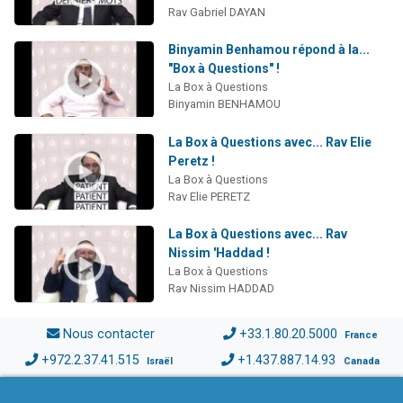
Rav Gabriel DAYAN
Binyamin Benhamou répond à la...
"Box à Questions" !
La Box à Questions
Binyamin BENHAMOU
La Box à Questions avec... Rav Elie
Peretz !
La Box à Questions
Rav Elie PERETZ
La Box à Questions avec... Rav
Nissim 'Haddad !
La Box à Questions
Rav Nissim HADDAD
Nous contacter
+33.1.80.20.5000
France
+972.2.37.41.515
+1.437.887.14.93
Israël
Canada