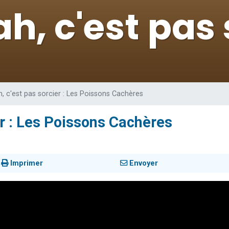
 viennent de demander une bénédiction
49 places pour étudier en groupe sur Zoom
de donner son Maasser
ent de donner son Maasser
viennent de nous rejoindre sur WhatsApp
h, c'est pas sorcier : Les Poissons Cachères
er : Les Poissons Cachères
Imprimer
Envoyer