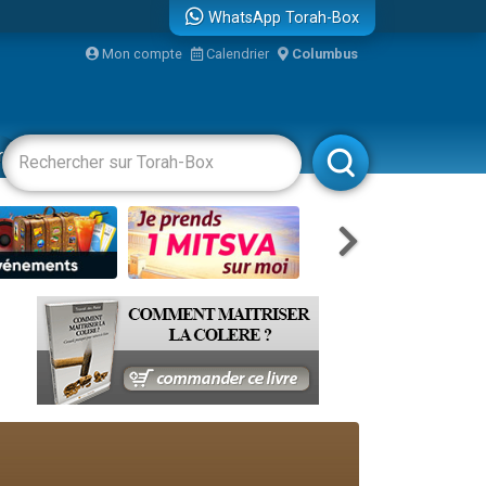
WhatsApp Torah-Box
Mon compte
Calendrier
Columbus
re
racha
Divertissements
Livres
Rabbanim
travers le temps