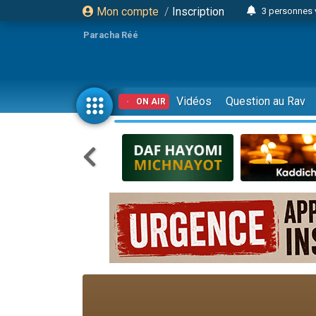
Mon compte
/
Inscription
3 personnes 
Odaya vient 
Paracha Réé
3 personn
3 personn
2 personnes 
Vidéos
Question au Rav
ON AIR
13 personnes
30 perso
Il reste 
12 nouve
3 personnes 
2 personnes 
2 nouvel
3 personnes 
8 personn
Nouvelle émis