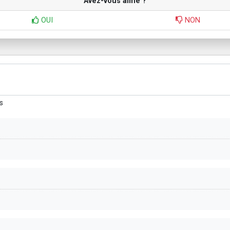
Avez-vous aimé ?
OUI
NON
s