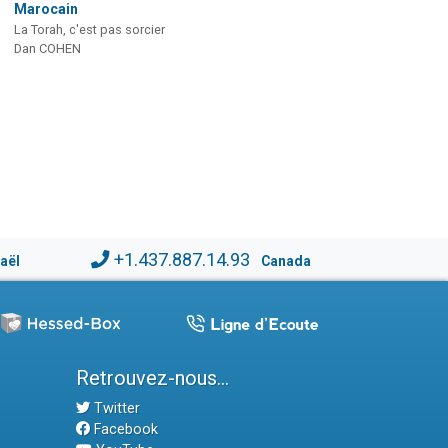
Marocain
La Torah, c'est pas sorcier
Dan COHEN
+1.437.887.14.93
raël
Canada
Retrouvez-nous...
Twitter
Facebook