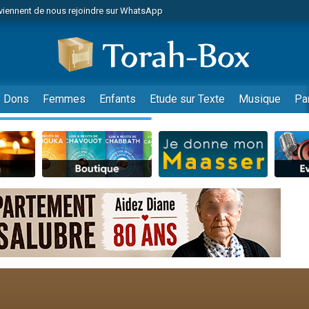
viennent de nous rejoindre sur WhatsApp
de donner son Maasser
es viennent de faire un don pour 5 jours de vacances aux Orphelins
es viennent de faire un don pour Diane, 80 ans, dans un appartement insalub
viennent de nous rejoindre sur WhatsApp
Dons
Femmes
Enfants
Etude sur Texte
Musique
Pa
 viennent de demander une bénédiction
nnes viennent de faire un don pour Sauvez la jambe de Yohan
49 places pour étudier en groupe sur Zoom
lles musiques dans Torah-Box Music
viennent de nous rejoindre sur WhatsApp
viennent de nous rejoindre sur WhatsApp
les musiques dans Torah-Box Music
viennent de nous rejoindre sur WhatsApp
es viennent de faire un don pour Tsédaka : pauvres d'Israel
sion radio : Visions de grandeur n°104 : Le Chabbath et le Birkat Hamazone à 