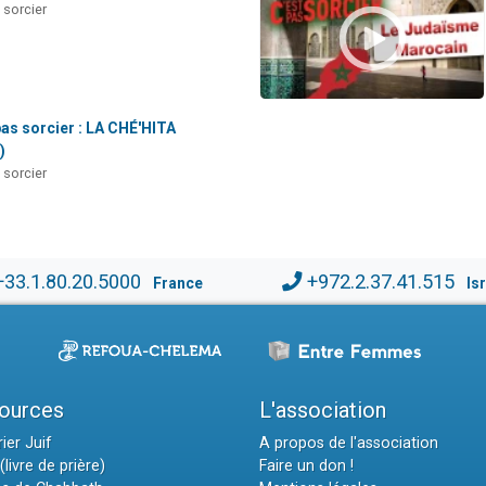
 sorcier
pas sorcier : LA CHÉ'HITA
)
 sorcier
+33.1.80.20.5000
+972.2.37.41.515
France
Is
ources
L'association
ier Juif
A propos de l'association
(livre de prière)
Faire un don !