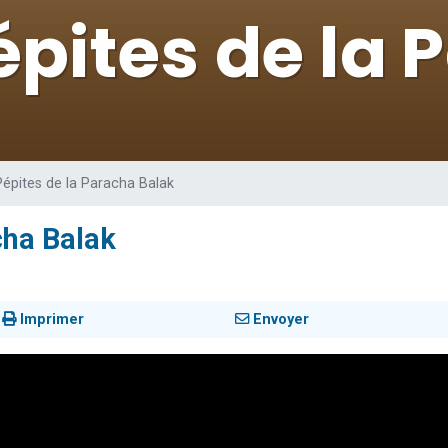
de donner son Maasser
49 places pour étudier en groupe sur Zoom
ent de donner son Maasser
es viennent de faire un don pour 5 enfants déjà orphelins risquent de perdre
viennent de nous rejoindre sur WhatsApp
Pépites de la Paracha Balak
cha Balak
Imprimer
Envoyer