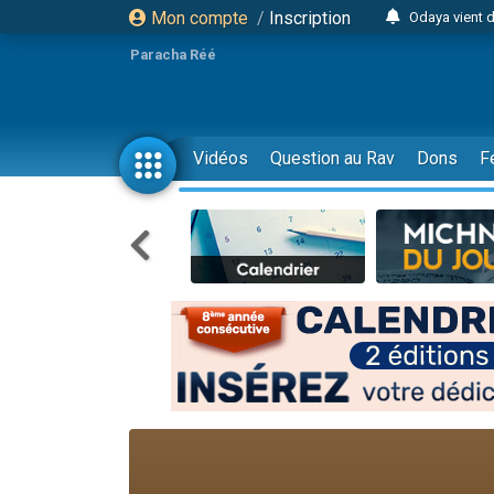
Mon compte
/
Inscription
Odaya vient 
3 personn
Paracha Réé
3 personn
2 personnes 
13 personnes
Vidéos
Question au Rav
Dons
F
12 nouve
30 perso
Il reste 
3 personnes 
2 personnes 
3 personnes 
2 nouvel
8 personn
Nouvelle émis
61 personnes