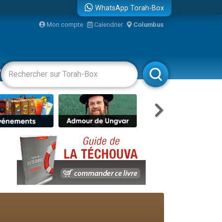
WhatsApp Torah-Box
Mon compte
Calendrier
Columbus
re
vertissements
Livres
Rabbanim
travers le temps