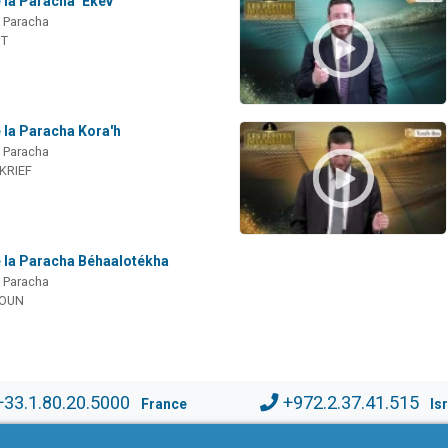
 la Paracha ‘Ekev
a Paracha
IT
 la Paracha Kora'h
a Paracha
 KRIEF
e la Paracha Béhaalotékha
a Paracha
MOUN
+33.1.80.20.5000
+972.2.37.41.515
France
Is