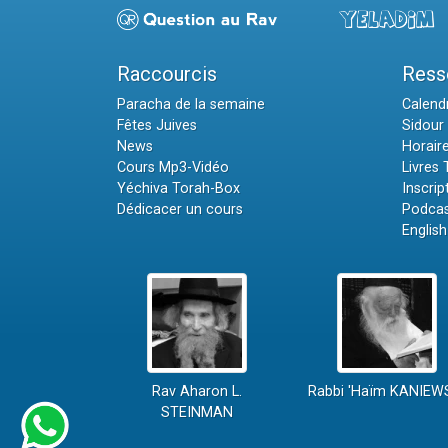
Raccourcis
Ress
Paracha de la semaine
Calendr
Fêtes Juives
Sidour 
News
Horair
Cours Mp3-Vidéo
Livres
Yéchiva Torah-Box
Inscrip
Dédicacer un cours
Podcas
English
Rav Aharon L.
Rabbi 'Haïm KANIEW
STEINMAN