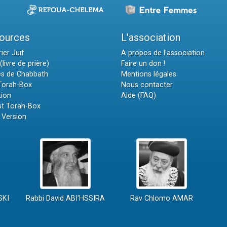
ources
L'association
ier Juif
A propos de l'association
(livre de prière)
Faire un don !
es de Chabbath
Mentions légales
 Torah-Box
Nous contacter
tion
Aide (FAQ)
t Torah-Box
 Version
SKI
Rabbi David ABI'HSSIRA
Rav Chlomo AMAR