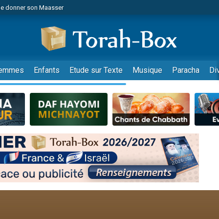
de donner son Maasser
es viennent de faire un don pour 5 jours de vacances aux Orphelins
es viennent de faire un don pour Diane, 80 ans, dans un appartement insalub
viennent de nous rejoindre sur WhatsApp
 viennent de demander une bénédiction
emmes
Enfants
Etude sur Texte
Musique
Paracha
Di
lles musiques dans Torah-Box Music
nnes viennent de faire un don pour Sauvez la jambe de Yohan
49 places pour étudier en groupe sur Zoom
viennent de nous rejoindre sur WhatsApp
viennent de nous rejoindre sur WhatsApp
viennent de nous rejoindre sur WhatsApp
les musiques dans Torah-Box Music
es viennent de faire un don pour Tsédaka : pauvres d'Israel
sion radio : Visions de grandeur n°104 : Le Chabbath et le Birkat Hamazone à 
 viennent de demander une bénédiction