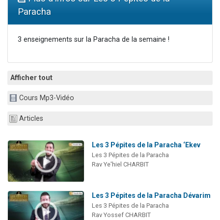
17 personnes viennent de demander une bénédiction
Paracha
4 personnes viennent de nous rejoindre sur WhatsApp
Il reste 49 places pour étudier en groupe sur Zoom
3 enseignements sur la Paracha de la semaine !
Eva vient de donner son Maasser
Eli vient de donner son Maasser
Afficher tout
Cours Mp3-Vidéo
Articles
Les 3 Pépites de la Paracha ‘Ekev
Les 3 Pépites de la Paracha
Rav Ye'hiel CHARBIT
Les 3 Pépites de la Paracha Dévarim
Les 3 Pépites de la Paracha
Rav Yossef CHARBIT