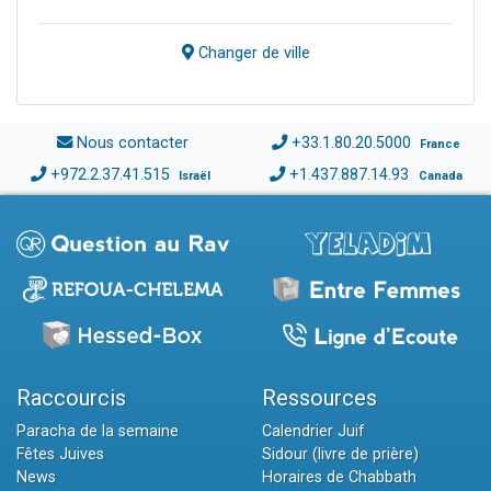
Changer de ville
Nous contacter
+33.1.80.20.5000
France
+972.2.37.41.515
+1.437.887.14.93
Israël
Canada
Raccourcis
Ressources
Paracha de la semaine
Calendrier Juif
Fêtes Juives
Sidour (livre de prière)
News
Horaires de Chabbath