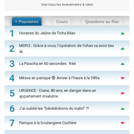
Voir tous les événements à venir
+ Populaires
Cours
Questions au Rav
1
Horaires du Jeûne de Ticha Béav
2
MERCI - Grâce à vous, l'opération de Yohan va avoir lieu
🙏
3
La Paracha en 60 secondes : Réé
4
Mitsva en panique 😨 Arriver à l'heure à la Téfila
5
URGENCE - Diane, 80 ans, en danger dans un
appartement insalubre
6
J'ai oublié les "bénédictions du matin" ?!
7
Panique à la boulangerie Cachère