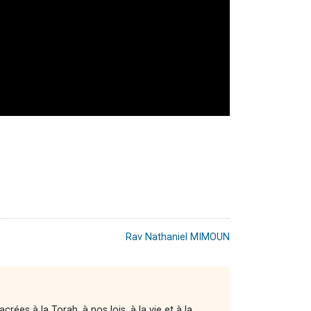
Rav Nathaniel MIMOUN
es à la Torah, à nos lois, à la vie et à la