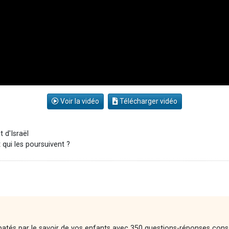
Voir la vidéo
Télécharger vidéo
t d'Israël
qui les poursuivent ?
atés par le savoir de vos enfants avec 350 questions-réponses consacré