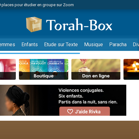
49 places pour étudier en groupe sur Zoom
nes viennent de faire un don pour Diane, 80 ans, dans un appartement insalu
viennent de nous rejoindre sur WhatsApp
viennent de nous rejoindre sur WhatsApp
es viennent de faire un don pour Reloger Rivka, 6 enfants, victime de violences
emmes
Enfants
Etude sur Texte
Musique
Paracha
Di
es viennent de faire un don pour 1 Journée de Vacances Pour les Enfants
 viennent de demander une bénédiction
viennent de nous rejoindre sur WhatsApp
49 places pour étudier en groupe sur Zoom
 donner son Maasser
viennent de nous rejoindre sur WhatsApp
viennent de nous rejoindre sur WhatsApp
de donner son Maasser
es viennent de faire un don pour 5 jours de vacances aux Orphelins
viennent de nous rejoindre sur WhatsApp