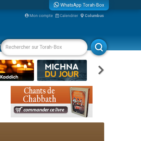
WhatsApp Torah-Box
bre
Mon compte
Calendrier
Columbus
...
vertissements
Livres
Rabbanim