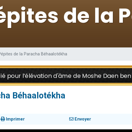
 viennent de demander une bénédiction
nnes viennent de faire un don pour Sauvez la jambe de Yohan
49 places pour étudier en groupe sur Zoom
lles musiques dans Torah-Box Music
 viennent de demander une bénédiction
Pépites de la Paracha Béhaalotékha
acha Béhaalotékha
Imprimer
Envoyer