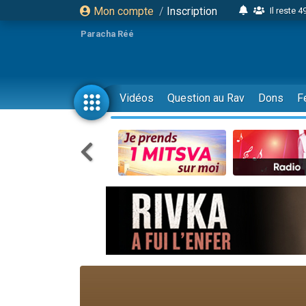
Mon compte
/
Inscription
Il reste 
16 person
Paracha Réé
2 personnes 
6 personnes 
4 personn
Vidéos
Question au Rav
Dons
F
2 personn
17 personnes
4 personnes 
Il reste 
Eva vient de
4 personnes 
3 personnes 
Odaya vient 
3 personn
2 personnes 