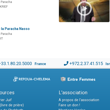
a Paracha
 KRIEF
e la Paracha Nasso
a Paracha
IT
+33.1.80.20.5000
+972.2.37.41.515
France
Is
ources
L'association
ier Juif
A propos de l'association
(livre de prière)
Faire un don !