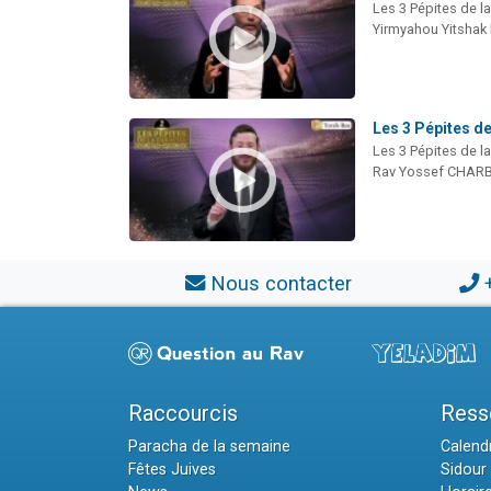
Les 3 Pépites de l
Yirmyahou Yitshak
Les 3 Pépites d
Les 3 Pépites de l
Rav Yossef CHARB
Nous contacter
Raccourcis
Ress
Paracha de la semaine
Calendr
Fêtes Juives
Sidour 