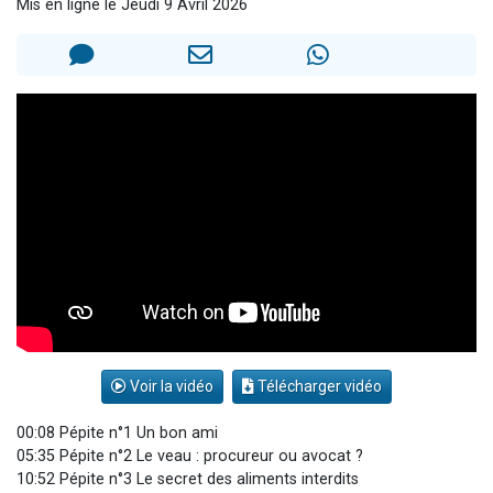
Mis en ligne le Jeudi 9 Avril 2026
Ariel vient de donner son Maasser
Il reste 49 places pour étudier en groupe sur Zoom
Nathaniel vient de donner son Maasser
6 personnes viennent de faire un don pour 5 enfants déjà orphelins risquent de perdre leur maman
3 personnes viennent de nous rejoindre sur WhatsApp
Voir la vidéo
Télécharger vidéo
00:08 Pépite n°1 Un bon ami
05:35 Pépite n°2 Le veau : procureur ou avocat ?
10:52 Pépite n°3 Le secret des aliments interdits