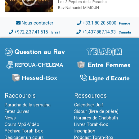
Les 3 Pépites de la Paracha
Rav Nathaniel MIMOUN
Nous contacter
+33.1.80.20.5000
France
+972.2.37.41.515
+1.437.887.14.93
Israël
Canada
Raccourcis
Ressources
Paracha de la semaine
Calendrier Juif
Fêtes Juives
Sidour (livre de prière)
News
Horaires de Chabbath
Cours Mp3-Vidéo
Livres Torah-Box
Yéchiva Torah-Box
Inscription
Dédicacer un cours
Podcast Torah-Box