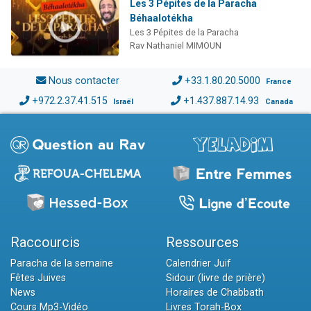
Les 3 Pépites de la Paracha
Béhaalotékha
Les 3 Pépites de la Paracha
Rav Nathaniel MIMOUN
Nous contacter
+33.1.80.20.5000
France
+972.2.37.41.515
+1.437.887.14.93
Israël
Canada
Raccourcis
Ressources
Paracha de la semaine
Calendrier Juif
Fêtes Juives
Sidour (livre de prière)
News
Horaires de Chabbath
Cours Mp3-Vidéo
Livres Torah-Box