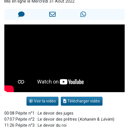
Mis en ligne le Mercredi 31 Août 2022
Ariel vient de donner son Maasser
Il reste 49 places pour étudier en groupe sur Zoom
Nathaniel vient de donner son Maasser
6 personnes viennent de faire un don pour 5 enfants déjà orphelins risquent de perdre leur maman
3 personnes viennent de nous rejoindre sur WhatsApp
Voir la vidéo
Télécharger vidéo
00:08 Pépite n°1 : Le devoir des juges
07:07 Pépite n°2 : Le devoir des prêtres (
Kohanim
&
Léviim
)
11:26 Pépite n°3 : Le devoir du roi