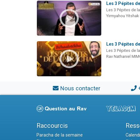
Les 3 Pépites de
Les 3 Pépites de l
Yirmyahou Yitshak
Les 3 Pépites d
Les 3 Pépites de l
Rav Nathaniel MI
Nous contacter
Raccourcis
Ress
Paracha de la semaine
Calendr