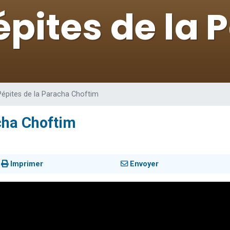
49 places pour étudier en groupe sur Zoom
lles musiques dans Torah-Box Music
viennent de nous rejoindre sur WhatsApp
viennent de nous rejoindre sur WhatsApp
viennent de nous rejoindre sur WhatsApp
Pépites de la Paracha Choftim
cha Choftim
Imprimer
Envoyer