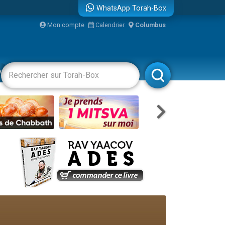
WhatsApp Torah-Box
...
Mon compte
Calendrier
Columbus
vertissements
Livres
Rabbanim
bre