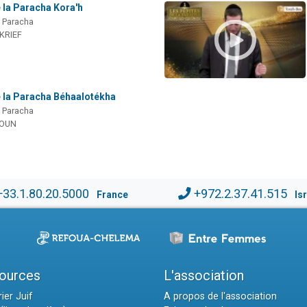
 la Paracha Kora'h
a Paracha
 KRIEF
e la Paracha Béhaalotékha
a Paracha
MOUN
+33.1.80.20.5000
+972.2.37.41.515
France
Is
ources
L'association
ier Juif
A propos de l'association