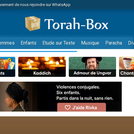
viennent de nous rejoindre sur WhatsApp
es viennent de faire un don pour Reloger Rivka, 6 enfants, victime de violences
es viennent de faire un don pour 1 Journée de Vacances Pour les Enfants
 viennent de demander une bénédiction
viennent de nous rejoindre sur WhatsApp
emmes
Enfants
Etude sur Texte
Musique
Paracha
Di
49 places pour étudier en groupe sur Zoom
nes viennent de faire un don pour Diane, 80 ans, dans un appartement insalu
 donner son Maasser
viennent de nous rejoindre sur WhatsApp
viennent de nous rejoindre sur WhatsApp
es viennent de faire un don pour 5 jours de vacances aux Orphelins
de donner son Maasser
 viennent de demander une bénédiction
viennent de nous rejoindre sur WhatsApp
nnes viennent de faire un don pour Sauvez la jambe de Yohan