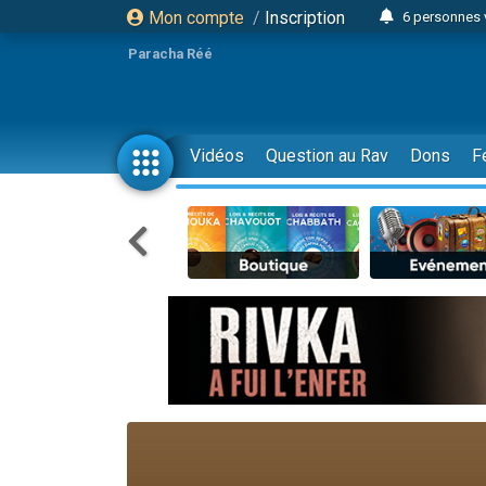
Mon compte
/
Inscription
6 personnes 
4 personn
Paracha Réé
2 personn
17 personnes
4 personnes 
Vidéos
Question au Rav
Dons
F
Il reste 
23 person
Eva vient de
4 personnes 
3 personnes 
3 personn
Odaya vient 
13 personnes
2 personnes 
30 perso