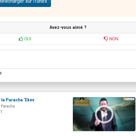
télécharger sur iTunes
Avez-vous aimé ?
OUI
NON
s
 la Paracha ‘Ekev
a Paracha
IT