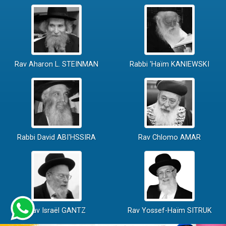
Rav Aharon L. STEINMAN
Rabbi 'Haïm KANIEWSKI
Rabbi David ABI'HSSIRA
Rav Chlomo AMAR
Rav Israël GANTZ
Rav Yossef-Haïm SITRUK