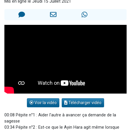
Mis en ligne le Jeudi 15 Juillet 2021
Il reste 49 places pour étudier en groupe sur Zoom
3 personnes viennent de nous rejoindre sur WhatsApp
2 personnes viennent de nous rejoindre sur WhatsApp
2 nouvelles musiques dans Torah-Box Music
6 personnes viennent de nous rejoindre sur WhatsApp
Voir la vidéo
Télécharger vidéo
00:08 Pépite n°1 : Aider l'autre à avancer ça demande de la
sagesse
03:34 Pépite n°2 : Est-ce que le Ayin Hara agit même lorsque