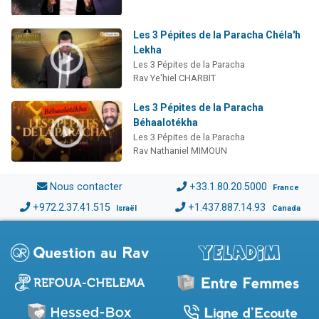
Les 3 Pépites de la Paracha Chéla'h
Lekha
Les 3 Pépites de la Paracha
Rav Ye'hiel CHARBIT
Les 3 Pépites de la Paracha
Béhaalotékha
Les 3 Pépites de la Paracha
Rav Nathaniel MIMOUN
Nous contacter
+33.1.80.20.5000
France
+972.2.37.41.515
+1.437.887.14.93
Israël
Canada