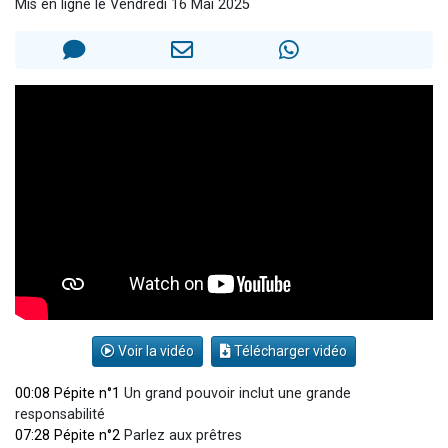
Mis en ligne le Vendredi 16 Mai 2025
2 personnes viennent de nous rejoindre sur WhatsApp
13 personnes viennent de demander une bénédiction
Il reste 49 places pour étudier en groupe sur Zoom
12 nouvelles musiques dans Torah-Box Music
2 personnes viennent de nous rejoindre sur WhatsApp
Voir la vidéo
Télécharger vidéo
00:08 Pépite n°1
Un grand pouvoir inclut une grande
responsabilité
07:28 Pépite n°2
Parlez aux prêtres