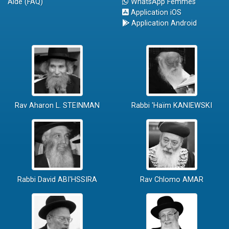
Aide (FAQ)
WhatsApp Femmes
Application iOS
Application Android
Rav Aharon L. STEINMAN
Rabbi 'Haïm KANIEWSKI
Rabbi David ABI'HSSIRA
Rav Chlomo AMAR