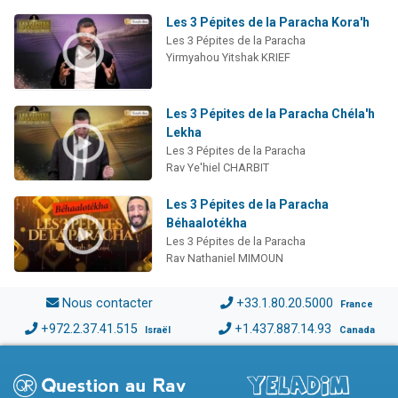
Les 3 Pépites de la Paracha Kora'h
Les 3 Pépites de la Paracha
Yirmyahou Yitshak KRIEF
Les 3 Pépites de la Paracha Chéla'h
Lekha
Les 3 Pépites de la Paracha
Rav Ye'hiel CHARBIT
Les 3 Pépites de la Paracha
Béhaalotékha
Les 3 Pépites de la Paracha
Rav Nathaniel MIMOUN
Nous contacter
+33.1.80.20.5000
France
+972.2.37.41.515
+1.437.887.14.93
Israël
Canada