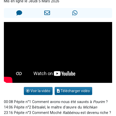
Mis en ligne le Jeudi 5 Mars 2026
11 personnes viennent de demander une bénédiction
Il reste 49 places pour étudier en groupe sur Zoom
3 personnes viennent de faire un don pour Diane, 80 ans, dans un appartement insalubre
2 personnes viennent de nous rejoindre sur WhatsApp
2 personnes viennent de faire un don pour Tsédaka : pauvres d'Israel
Voir la vidéo
Télécharger vidéo
00:08 Pépite n°1 Comment avons-nous été sauvés à
Pourim
?
14:06 Pépite n°2 Bétsalel, le maître d'œuvre du
Michkan
23:16 Pépite n°3 Comment Moché
Rabbénou
est devenu riche ?