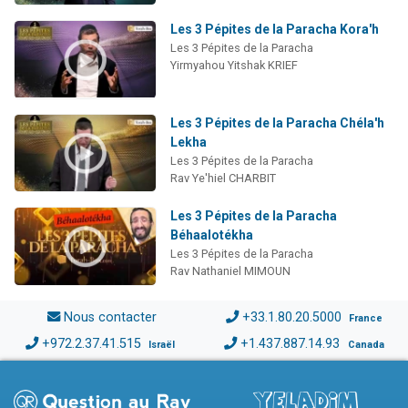
Les 3 Pépites de la Paracha Kora'h
Les 3 Pépites de la Paracha
Yirmyahou Yitshak KRIEF
Les 3 Pépites de la Paracha Chéla'h
Lekha
Les 3 Pépites de la Paracha
Rav Ye'hiel CHARBIT
Les 3 Pépites de la Paracha
Béhaalotékha
Les 3 Pépites de la Paracha
Rav Nathaniel MIMOUN
Nous contacter
+33.1.80.20.5000
France
+972.2.37.41.515
+1.437.887.14.93
Israël
Canada