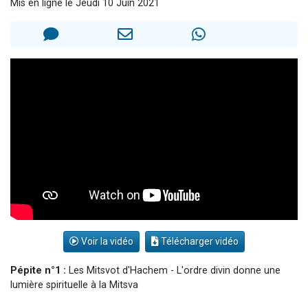
Mis en ligne le Jeudi 10 Juin 2021
Nouvelle émission radio : Visions de grandeur n°104 : Le Chabbath et le Birkat Hamazone à travers le temps
61 personnes viennent de demander une bénédiction
Ariel vient de donner son Maasser
Il reste 49 places pour étudier en groupe sur Zoom
Eva vient de donner son Maasser
Voir la vidéo
Télécharger vidéo
Pépite n°1 :
Les Mitsvot d'Hachem - L'ordre divin donne une
lumière spirituelle à la Mitsva