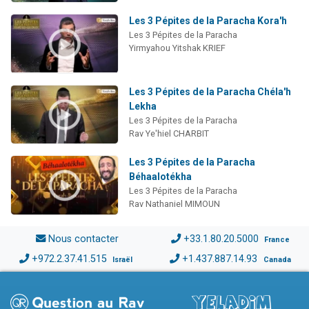
Les 3 Pépites de la Paracha Kora'h
Les 3 Pépites de la Paracha
Yirmyahou Yitshak KRIEF
Les 3 Pépites de la Paracha Chéla'h
Lekha
Les 3 Pépites de la Paracha
Rav Ye'hiel CHARBIT
Les 3 Pépites de la Paracha
Béhaalotékha
Les 3 Pépites de la Paracha
Rav Nathaniel MIMOUN
Nous contacter
+33.1.80.20.5000
France
+972.2.37.41.515
+1.437.887.14.93
Israël
Canada