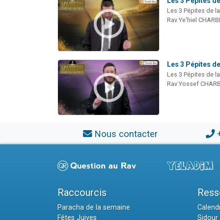
Les 3 Pépites de
Les 3 Pépites de l
Rav Ye'hiel CHARB
Les 3 Pépites d
Les 3 Pépites de l
Rav Yossef CHARB
Nous contacter
Raccourcis
Ress
Paracha de la semaine
Calendr
Fêtes Juives
Sidour 