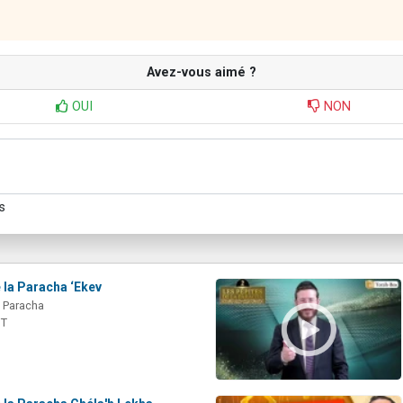
Avez-vous aimé ?
OUI
NON
s
 la Paracha ‘Ekev
a Paracha
IT