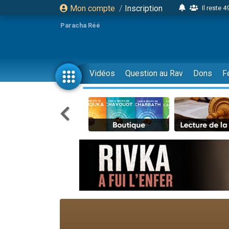
Mon compte
/
Inscription
Il reste 
16 person
Paracha Réé
2 personnes 
6 personnes 
4 personn
Vidéos
Question au Rav
Dons
F
2 personn
17 personnes
4 personnes 
Il reste 
Eva vient de
4 personnes 
3 personnes 
Odaya vient 
3 personn
2 personnes 