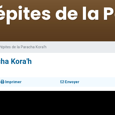
 viennent de demander une bénédiction
nnes viennent de faire un don pour Sauvez la jambe de Yohan
49 places pour étudier en groupe sur Zoom
lles musiques dans Torah-Box Music
 viennent de demander une bénédiction
Pépites de la Paracha Kora'h
cha Kora'h
Imprimer
Envoyer