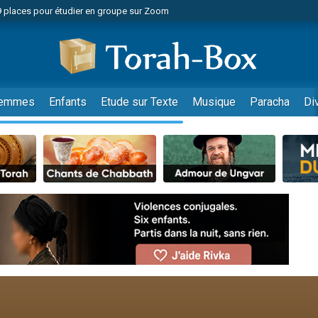
49 places pour étudier en groupe sur Zoom
nes viennent de faire un don pour Diane, 80 ans, dans un appartement insalu
viennent de nous rejoindre sur WhatsApp
viennent de nous rejoindre sur WhatsApp
es viennent de faire un don pour Reloger Rivka, 6 enfants, victime de violences
emmes
Enfants
Etude sur Texte
Musique
Paracha
Di
es viennent de faire un don pour 1 Journée de Vacances Pour les Enfants
 viennent de demander une bénédiction
viennent de nous rejoindre sur WhatsApp
49 places pour étudier en groupe sur Zoom
 donner son Maasser
viennent de nous rejoindre sur WhatsApp
viennent de nous rejoindre sur WhatsApp
de donner son Maasser
es viennent de faire un don pour 5 jours de vacances aux Orphelins
viennent de nous rejoindre sur WhatsApp