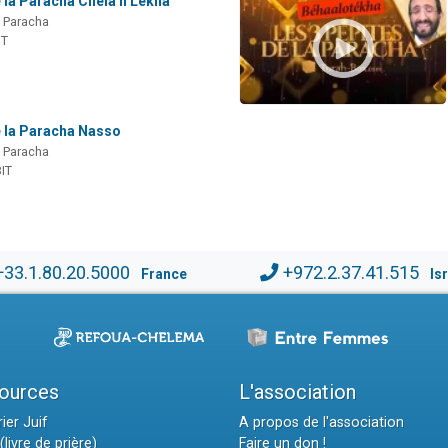
 la Paracha Chéla'h Lekha
a Paracha
IT
e la Paracha Nasso
a Paracha
IT
+33.1.80.20.5000
+972.2.37.41.515
France
Is
ources
L'association
ier Juif
A propos de l'association
(livre de prière)
Faire un don !