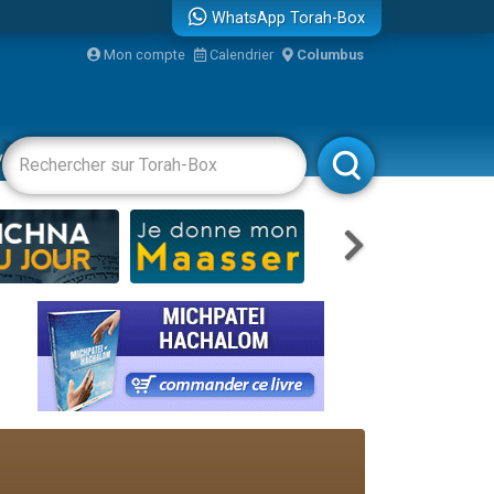
WhatsApp Torah-Box
bre
Mon compte
Calendrier
Columbus
...
vertissements
Livres
Rabbanim